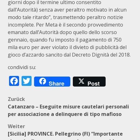
giorni dopo il termine ultimo consentito
dall’Autorità) senza aver peraltro motivato in alcun
modo tale ritardo”, trasmettendo peraltro notizie
incomplete. Per Meta è il secondo provvedimento
emanato dall’Autorità dopo quello dello scorso
gennaio, quando fu imposto il pagamento di 750
mila euro per aver violato il divieto di pubblicità del
gioco d’azzardo sancito dal Decreto Dignità del 2018.
condividi su:
Facebook
Twitter
Share
Post
Beitragsnavigation
Zurück
Catanzaro – Eseguite misure cautelari personali
per associazione a delinquere di tipo mafioso
Weiter
[Sicilia] PROVINCE. Pellegrino (FI) “Importante