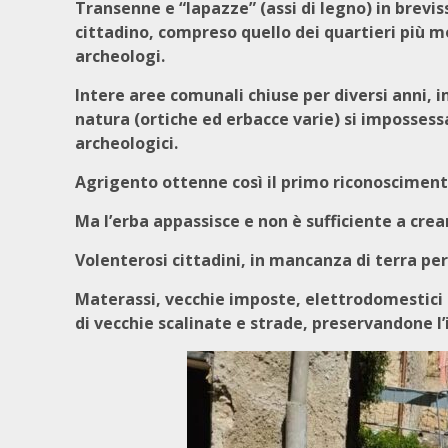
Transenne e “lapazze” (assi di legno) in brev
cittadino, compreso quello dei quartieri più m
archeologi.
Intere aree comunali chiuse per diversi anni, 
natura (ortiche ed erbacce varie) si impossessas
archeologici.
Agrigento ottenne così il primo riconoscimento
Ma l’erba appassisce e non è sufficiente a crea
Volenterosi cittadini, in mancanza di terra per r
Materassi, vecchie imposte, elettrodomestici i
di vecchie scalinate e strade, preservandone l’