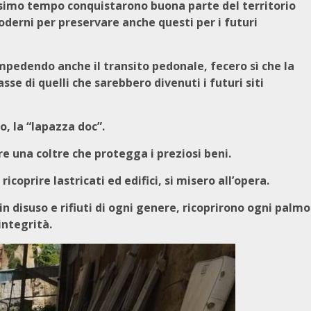
issimo tempo conquistarono buona parte del territorio
oderni per preservare anche questi per i futuri
impedendo anche il transito pedonale, fecero sì che la
se di quelli che sarebbero divenuti i futuri siti
, la “lapazza doc”.
re una coltre che protegga i preziosi beni.
icoprire lastricati ed edifici, si misero all’opera.
n disuso e rifiuti di ogni genere, ricoprirono ogni palmo
integrità.