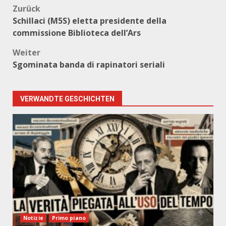
Beitragsnavigation
Zurück
Schillaci (M5S) eletta presidente della
commissione Biblioteca dell’Ars
Weiter
Sgominata banda di rapinatori seriali
VERWANDTE GESCHICHTEN
Notizie
Primo piano