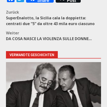
Share
Post
Beitragsnavigation
Zurück
SuperEnalotto, la Sicilia cala la doppietta:
centrati due “5” da oltre 43 mila euro ciascuno
Weiter
DA COSA NASCE LA VIOLENZA SULLE DONNE…
VERWANDTE GESCHICHTEN