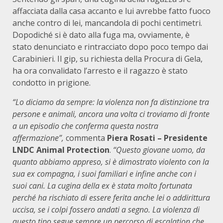
affacciata dalla casa accanto e lui avrebbe fatto fuoco
anche contro di lei, mancandola di pochi centimetri.
Dopodiché si è dato alla fuga ma, ovviamente, è
stato denunciato e rintracciato dopo poco tempo dai
Carabinieri. Il gip, su richiesta della Procura di Gela,
ha ora convalidato l’arresto e il ragazzo è stato
condotto in prigione.
“Lo diciamo da sempre: la violenza non fa distinzione tra
persone e animali, ancora una volta ci troviamo di fronte
a un episodio che conferma questa nostra
affermazione”,
commenta
Piera Rosati – Presidente
LNDC Animal Protection
.
“Questo giovane uomo, da
quanto abbiamo appreso, si è dimostrato violento con la
sua ex compagna, i suoi familiari e infine anche con i
suoi cani. La cugina della ex è stata molto fortunata
perché ha rischiato di essere ferita anche lei o addirittura
uccisa, se i colpi fossero andati a segno. La violenza di
questo tipo segue sempre un percorso di escalation che