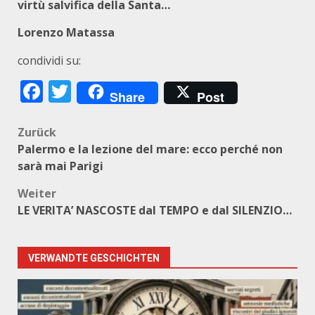
virtù salvifica della Santa…
Lorenzo Matassa
condividi su:
Facebook
Twitter
Share
Post
Beitragsnavigation
Zurück
Palermo e la lezione del mare: ecco perché non
sarà mai Parigi
Weiter
LE VERITA’ NASCOSTE dal TEMPO e dal SILENZIO…
VERWANDTE GESCHICHTEN