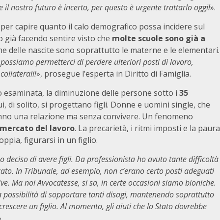
 il nostro futuro è incerto, per questo è urgente trattarlo oggi!
».
er capire quanto il calo demografico possa incidere sul
no già facendo sentire visto che
molte scuole sono già a
one delle nascite sono soprattutto le materne e le elementari.
ssiamo permetterci di perdere ulteriori posti di lavoro,
collaterali!
», prosegue l’esperta in Diritto di Famiglia.
 esaminata, la diminuzione delle persone sotto i
35
ui, di solito, si progettano figli. Donne e uomini single, che
hanno una relazione ma senza convivere. Un fenomeno
l mercato del lavoro
. La precarietà, i ritmi imposti e la paura
pia, figurarsi in un figlio.
o deciso di avere figli. Da professionista ho avuto tante difficoltà
ato. In Tribunale, ad esempio, non c’erano certo posti adeguati
ve. Ma noi Avvocatesse, si sa, in certe occasioni siamo bioniche.
a possibilità di sopportare tanti disagi, mantenendo soprattutto
 crescere un figlio. Al momento, gli aiuti che lo Stato dovrebbe
».