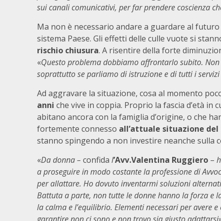
sui canali comunicativi, per far prendere coscienza che
Ma non è necessario andare a guardare al futuro p
sistema Paese. Gli effetti delle culle vuote si stan
rischio chiusura
. A risentire della forte diminuzi
«
Questo problema dobbiamo affrontarlo subito. Non po
soprattutto se parliamo di istruzione e di tutti i servizi 
Ad aggravare la situazione, cosa al momento poco
anni
che vive in coppia. Proprio la fascia d’età in c
abitano ancora con la famiglia d’origine, o che 
fortemente connesso
all’attuale situazione de
stanno spingendo a non investire neanche sulla cop
«
Da donna –
confida
l
’Avv.Valentina Ruggiero
–
h
a proseguire in modo costante la professione di Avvoc
per allattare. Ho dovuto inventarmi soluzioni alternati
Battuta a parte, non tutte le donne hanno la forza e l
la calma e l’equilibrio. Elementi necessari per avere e
garantire non ci sono e non trovo sia giusto adattarsi