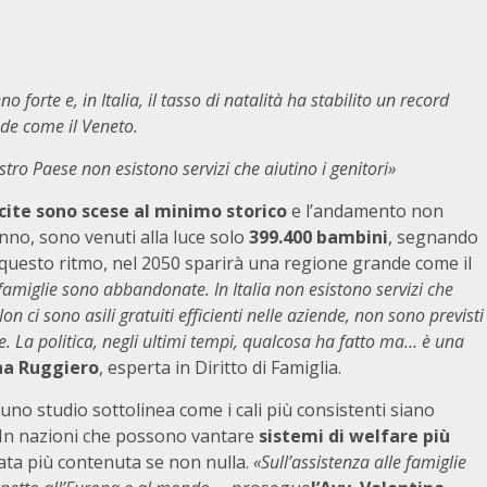
o forte e, in Italia, il tasso di natalità ha stabilito un record
de come il Veneto.
ro Paese non esistono servizi che aiutino i genitori»
cite sono scese al minimo storico
e l’andamento non
anno, sono venuti alla luce solo
399.400 bambini
, segnando
 a questo ritmo, nel 2050 sparirà una regione grande come il
e famiglie sono abbandonate. In Italia non esistono servizi che
Non ci sono asili gratuiti efficienti nelle aziende, non sono previsti
glie. La politica, negli ultimi tempi, qualcosa ha fatto ma… è una
na Ruggiero
, esperta in Diritto di Famiglia.
no studio sottolinea come i cali più consistenti siano
. In nazioni che possono vantare
sistemi di welfare più
stata più contenuta se non nulla.
«Sull’assistenza alle famiglie