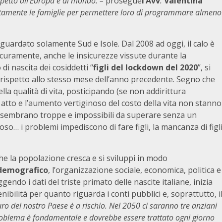
ispetto all’Europa e al mondo. –
prosegue
l’Avv
.
Valentina
atamente le famiglie per permettere loro di programmare almeno
riguardato solamente Sud e Isole. Dal 2008 ad oggi, il calo è
sicuramente, anche le insicurezze vissute durante la
i nascita dei cosiddetti “
figli del lockdown del 2020
”, si
)rispetto allo stesso mese dell’anno precedente. Segno che
la qualità di vita, posticipando (se non addirittura
in atto e l’aumento vertiginoso del costo della vita non stanno
o, sembrano troppe e impossibili da superare senza un
so… i problemi impediscono di fare figli, la mancanza di figl
e la popolazione cresca e si sviluppi in modo
 demografico
, l’organizzazione sociale, economica, politica e
endo i dati del triste primato delle nascite italiane, inizia
ibilità per quanto riguarda i conti pubblici e, soprattutto, i
ro del nostro Paese è a rischio. Nel 2050 ci saranno tre anziani
oblema è fondamentale e dovrebbe essere trattato ogni giorno