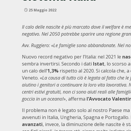
25 Maggio 2022
Il calo delle nascite è più marcato dove il welfare è men
negativo. Nel 2050 potrebbe sparire una regione gran
Avv. Ruggiero: «Le famiglie sono abbandonate. Nel nost
Nuovo record negativo per l’Italia: nel 2021 le
nas
sembra invertirsi. Secondo i dati
Istat
, lo scorso 
un calo dell’
1,3%
rispetto al 2020. Si calcola che,
Veneto. «
La causa di tutto ciò è legata al fatto che l
aiutino i genitori a continuare la loro vita lavorativa. 
centri estivi gratuiti, non ci sono aiuti reali alle fami
goccia in un oceano!
», afferma
l’Avvocato Valenti
Il problema non è legato solo al nostro Paese ma u
avvenuti in Italia, Ungheria, Spagna e Portogallo
avanzati
, invece, la diminuzione delle nascite è 