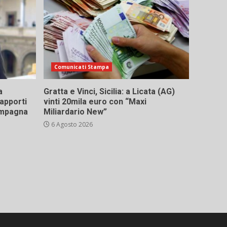
Comunicati Stampa
a
Gratta e Vinci, Sicilia: a Licata (AG)
rapporti
vinti 20mila euro con “Maxi
campagna
Miliardario New”
6 Agosto 2026