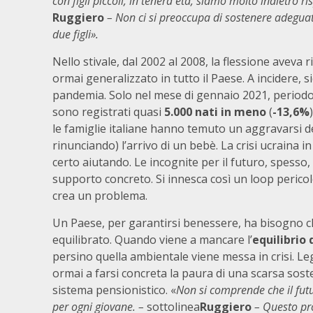
con figli piccoli, in tenera età, siamo molto indietro r
Ruggiero
– Non ci si preoccupa di sostenere adegu
due figli».
Nello stivale, dal 2002 al 2008, la flessione aveva 
ormai generalizzato in tutto il Paese. A incidere, 
pandemia. Solo nel mese di gennaio 2021, periodo d
sono registrati quasi
5.000 nati in meno
(
-13,6%
le famiglie italiane hanno temuto un aggravarsi del
rinunciando) l’arrivo di un bebè. La crisi ucraina 
certo aiutando. Le incognite per il futuro, spess
supporto concreto. Si innesca così un loop pericolo
crea un problema.
Un Paese, per garantirsi benessere, ha bisogno ch
equilibrato. Quando viene a mancare l’
equilibrio
persino quella ambientale viene messa in crisi. Legg
ormai a farsi concreta la paura di una scarsa sosten
sistema pensionistico. «
Non si comprende che il futu
per ogni giovane. –
sottolinea
Ruggiero
– Questo pr