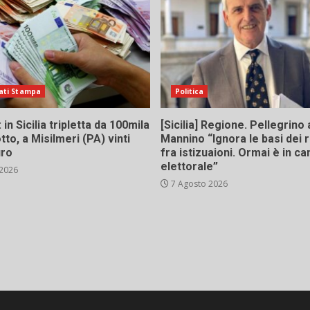
ati Stampa
Politica
in Sicilia tripletta da 100mila
[Sicilia] Regione. Pellegrino 
tto, a Misilmeri (PA) vinti
Mannino “Ignora le basi dei 
uro
fra istizuaioni. Ormai è in 
elettorale”
 2026
7 Agosto 2026