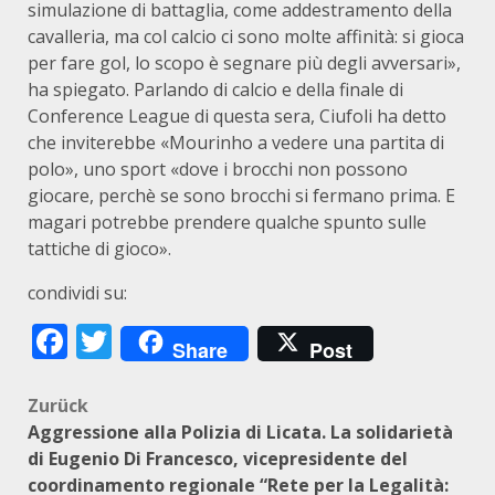
simulazione di battaglia, come addestramento della
cavalleria, ma col calcio ci sono molte affinità: si gioca
per fare gol, lo scopo è segnare più degli avversari»,
ha spiegato. Parlando di calcio e della finale di
Conference League di questa sera, Ciufoli ha detto
che inviterebbe «Mourinho a vedere una partita di
polo», uno sport «dove i brocchi non possono
giocare, perchè se sono brocchi si fermano prima. E
magari potrebbe prendere qualche spunto sulle
tattiche di gioco».
condividi su:
Facebook
Twitter
Share
Post
Beitragsnavigation
Zurück
Aggressione alla Polizia di Licata. La solidarietà
di Eugenio Di Francesco, vicepresidente del
coordinamento regionale “Rete per la Legalità: