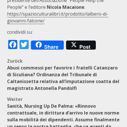
presidente dell’Associazione “People Help the
People” e l’editore
Nicola Macaione
.
https://spazioculturalibri.it/prodotto/lalbero-di-
giovanni-falcone/
condividi su:
Facebook
Twitter
Share
Post
Beitragsnavigation
Zurück
Abusi commessi per favorire i fratelli Catanzaro
di Siculiana? Ordinanza del Tribunale di
Caltanissetta relativa all’imputazione coatta del
magistrato Antonella Pandolfi
Weiter
Sanità, Nursing Up De Palma: «Rinnovo
contrattuale, in dirittura d’arrivo le nuove norme
sulla mobilità dei dipendenti. Assume finalmente
un senso la nostra battaglia, che va avanti da