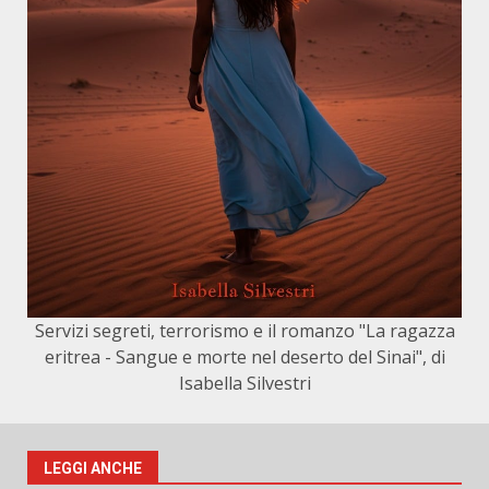
Servizi segreti, terrorismo e il romanzo "La ragazza
eritrea - Sangue e morte nel deserto del Sinai", di
Isabella Silvestri
LEGGI ANCHE