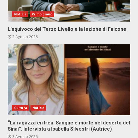
Notizie
Primo piano
L’equivoco del Terzo Livello e la lezione di Falcone
3 Agosto 2026
Cultura
Notizie
“La ragazza eritrea. Sangue e morte nel deserto del
Sinai”. Intervista a Isabella Silvestri (Autrice)
3 Agosto 2026