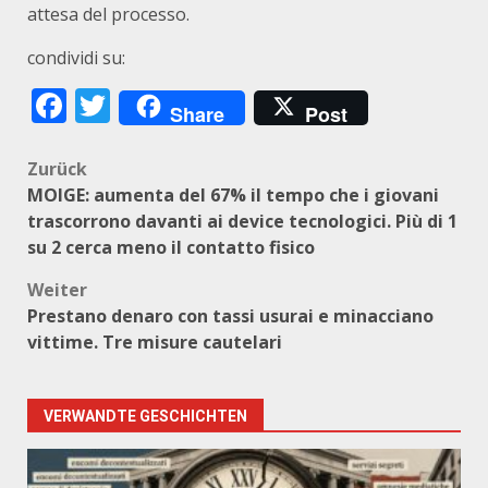
attesa del processo.
condividi su:
Facebook
Twitter
Share
Post
Beitragsnavigation
Zurück
MOIGE: aumenta del 67% il tempo che i giovani
trascorrono davanti ai device tecnologici. Più di 1
su 2 cerca meno il contatto fisico
Weiter
Prestano denaro con tassi usurai e minacciano
vittime. Tre misure cautelari
VERWANDTE GESCHICHTEN