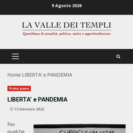
Zum
9 Agosto 2026
Inhalt
springen
PRIMÄRES
MENÜ
Home
LIBERTA’ e PANDEMIA
Primo piano
LIBERTA’ e PANDEMIA
13 Gennaio 2022
Per
qualche