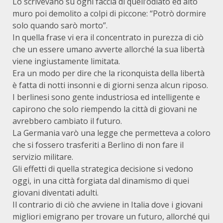
Lo scrivevano su ogni faccia di quell’odiato ed alto
muro poi demolito a colpi di piccone: “Potrò dormire
solo quando sarò morto”.
In quella frase vi era il concentrato in purezza di ciò
che un essere umano avverte allorché la sua libertà
viene ingiustamente limitata.
Era un modo per dire che la riconquista della libertà
è fatta di notti insonni e di giorni senza alcun riposo.
I berlinesi sono gente industriosa ed intelligente e
capirono che solo riempendo la città di giovani ne
avrebbero cambiato il futuro.
La Germania varò una legge che permetteva a coloro
che si fossero trasferiti a Berlino di non fare il
servizio militare.
Gli effetti di quella strategica decisione si vedono
oggi, in una città forgiata dal dinamismo di quei
giovani diventati adulti.
Il contrario di ciò che avviene in Italia dove i giovani
migliori emigrano per trovare un futuro, allorché qui