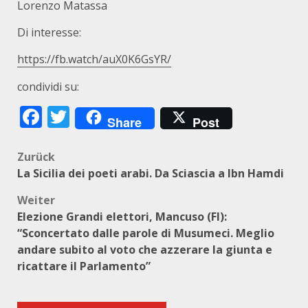
Lorenzo Matassa
Di interesse:
https://fb.watch/auX0K6GsYR/
condividi su:
Facebook
Twitter
Share
Post
Beitragsnavigation
Zurück
La Sicilia dei poeti arabi. Da Sciascia a Ibn Hamdi
Weiter
Elezione Grandi elettori, Mancuso (FI):
“Sconcertato dalle parole di Musumeci. Meglio
andare subito al voto che azzerare la giunta e
ricattare il Parlamento”