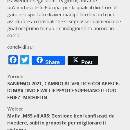
è avvenuto negli ultimi 15 giorni, durante
un’amichevole in Europa, per la quale il direttore di
gara è sospettato di aver manipolato il match per
assicurare ai criminali che si segnassero almeno due
goal nel primo tempo. Le indagini sono ancora in
corso.
condividi su:
Facebook
Twitter
Share
Post
Beitragsnavigation
Zurück
SANREMO 2021, CAMBIO AL VERTICE: COLAPESCE-
DI MARTINO E WILLIE PEYOTE SUPERANO IL DUO
FEDEZ- MICHIELIN
Weiter
Mafia. M5S all’ARS: Gestione beni confiscati da
rivedere, subito proposte per migliorare il
sistema