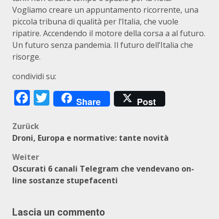
Vogliamo creare un appuntamento ricorrente, una
piccola tribuna di qualità per l’Italia, che vuole
ripatire. Accendendo il motore della corsa a al futuro.
Un futuro senza pandemia. Il futuro dell’Italia che
risorge.
condividi su:
Facebook
Twitter
Share
Post
Beitragsnavigation
Zurück
Droni, Europa e normative: tante novità
Weiter
Oscurati 6 canali Telegram che vendevano on-
line sostanze stupefacenti
Lascia un commento