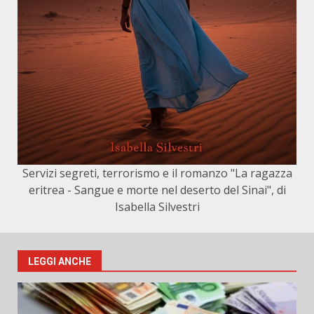
Servizi segreti, terrorismo e il romanzo "La ragazza
eritrea - Sangue e morte nel deserto del Sinai", di
Isabella Silvestri
LEGGI ANCHE