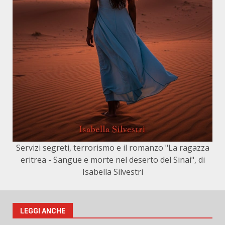
Servizi segreti, terrorismo e il romanzo "La ragazza
eritrea - Sangue e morte nel deserto del Sinai", di
Isabella Silvestri
LEGGI ANCHE