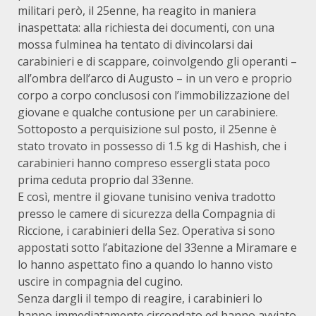
militari però, il 25enne, ha reagito in maniera
inaspettata: alla richiesta dei documenti, con una
mossa fulminea ha tentato di divincolarsi dai
carabinieri e di scappare, coinvolgendo gli operanti –
all’ombra dell’arco di Augusto – in un vero e proprio
corpo a corpo conclusosi con l’immobilizzazione del
giovane e qualche contusione per un carabiniere.
Sottoposto a perquisizione sul posto, il 25enne è
stato trovato in possesso di 1.5 kg di Hashish, che i
carabinieri hanno compreso essergli stata poco
prima ceduta proprio dal 33enne.
E così, mentre il giovane tunisino veniva tradotto
presso le camere di sicurezza della Compagnia di
Riccione, i carabinieri della Sez. Operativa si sono
appostati sotto l’abitazione del 33enne a Miramare e
lo hanno aspettato fino a quando lo hanno visto
uscire in compagnia del cugino.
Senza dargli il tempo di reagire, i carabinieri lo
hanno immediatamente circondato ed hanno avviato