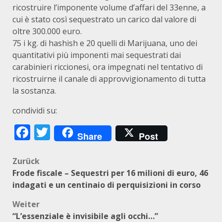
ricostruire l’imponente volume d’affari del 33enne, a
cui è stato così sequestrato un carico dal valore di
oltre 300.000 euro.
75 i kg. di hashish e 20 quelli di Marijuana, uno dei
quantitativi più imponenti mai sequestrati dai
carabinieri riccionesi, ora impegnati nel tentativo di
ricostruirne il canale di approvvigionamento di tutta
la sostanza.
condividi su:
Facebook
Twitter
Share
Post
Beitragsnavigation
Zurück
Frode fiscale – Sequestri per 16 milioni di euro, 46
indagati e un centinaio di perquisizioni in corso
Weiter
“L’essenziale è invisibile agli occhi…”