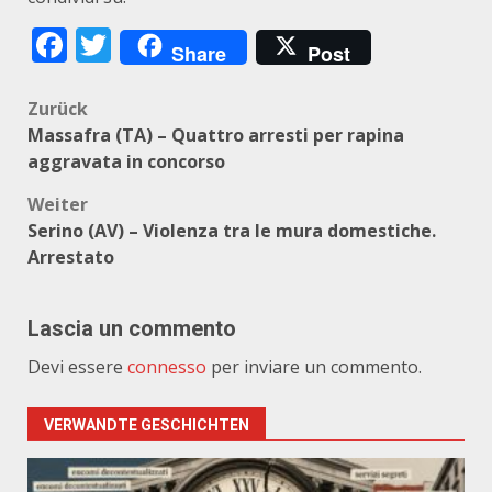
Facebook
Twitter
Share
Post
Beitragsnavigation
Zurück
Massafra (TA) – Quattro arresti per rapina
aggravata in concorso
Weiter
Serino (AV) – Violenza tra le mura domestiche.
Arrestato
Lascia un commento
Devi essere
connesso
per inviare un commento.
VERWANDTE GESCHICHTEN