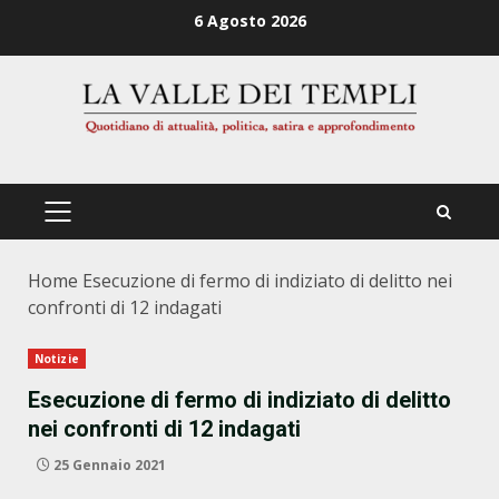
Zum
6 Agosto 2026
Inhalt
springen
PRIMÄRES
MENÜ
Home
Esecuzione di fermo di indiziato di delitto nei
confronti di 12 indagati
Notizie
Esecuzione di fermo di indiziato di delitto
nei confronti di 12 indagati
25 Gennaio 2021