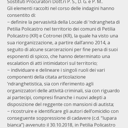
Sostituti Procuratori Dott.ri P. S., D. G. e P. M..
Gli elementi raccolti nel corso delle indagini hanno
consentito di:
− definire la pervasività della Locale di ‘ndrangheta di
Petilia Policastro nel territorio dei comuni di Petilia
Policastro (KR) e Cotronei (KR), la quale ha visto una
sua riorganizzazione, a partire dall’anno 2014, a
seguito di alcune scarcerazioni per fine pena di suoi
esponenti di spicco, che hanno determinato una
escalation di atti intimidatori sul territorio;
− individuare e delineare i singoli ruoli dei vari
componenti della citata articolazione
‘ndranghetistica, sia con riferimento agli
organizzatori delle attività criminali, sia con riguardo
ai partecipi, compresi finanche i nuovi adepti a
disposizione del reggente con mansioni di autista;
− ricostruire e identificare gli autori dell’omicidio con
conseguente soppressione di cadavere (c.d. “lupara
bianca”) avvenuto il 30.10.2018, in Petilia Policastro