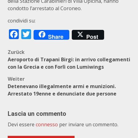
della Stazione Carabinieri di Villa Opicina, hanno
condotto l’arrestato al Coroneo.
condividi su:
Facebook
Twitter
Share
Post
Beitragsnavigation
Zurück
Aeroporto di Trapani Birgi: in arrivo collegamenti
con la Grecia e con Forlì con Lumiwings
Weiter
Detenevano illegalmente armi e munizioni.
Arrestato 19enne e denunciate due persone
Lascia un commento
Devi essere
connesso
per inviare un commento.