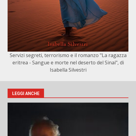
Servizi segreti, terrorismo e il romanzo "La ragazza
eritrea - Sangue e morte nel deserto del Sinai", di
Isabella Silvestri
LEGGI ANCHE