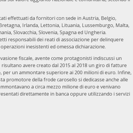
ati effettuati da fornitori con sede in Austria, Belgio,
 Bretagna, Irlanda, Lettonia, Lituania, Lussemburgo, Malta,
mania, Slovacchia, Slovenia, Spagna ed Ungheria.
ti responsabili dei reati di associazione per delinquere
per operazioni inesistenti ed omessa dichiarazione.
evasione fiscale, avente come protagonisti indiscussi un
risultano avere creato dal 2015 al 2018 un giro di fatture
o, per un ammontare superiore ai 200 milioni di euro. Infine,
sta promotore della frode carosello si dedicasse anche alle
e ammontavano a circa mezzo milione di euro e venivano
esentati direttamente in banca oppure utilizzando i servizi