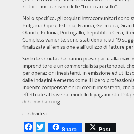
notorio meccanismo delle “frodi carosello”.
Nello specifico, gli acquisti intracomunitari sono st
Bulgaria, Cipro, Estonia, Francia, Germania, Gran
Olanda, Polonia, Portogallo, Repubblica Ceca, Ro
Complessivamente, sono stati denunciati 19 sogget
finalizzata all’emissione e all’utilizzo di fatture 
Sedici le società che hanno preso parte alla maxi 
imprenditore e un commercialista partenopei, che 
per operazioni inesistenti, in emissione ed utilizz
dalle indagini è emerso come il libero professioni
indebite compensazioni di crediti inesistenti, ch
effettuate attraverso modelli di pagamento F24 pr
di home banking.
condividi su:
Facebook
Twitter
Share
Post