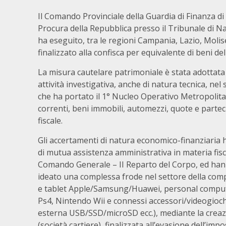
Il Comando Provinciale della Guardia di Finanza di 
Procura della Repubblica presso il Tribunale di N
ha eseguito, tra le regioni Campania, Lazio, Moli
finalizzato alla confisca per equivalente di beni del 
La misura cautelare patrimoniale è stata adottata
attività investigativa, anche di natura tecnica, nel
che ha portato il 1° Nucleo Operativo Metropolitan
correnti, beni immobili, automezzi, quote e partecip
fiscale.
Gli accertamenti di natura economico-finanziaria
di mutua assistenza amministrativa in materia fisc
Comando Generale – II Reparto del Corpo, ed hann
ideato una complessa frode nel settore della comp
e tablet Apple/Samsung/Huawei, personal compute
Ps4, Nintendo Wii e connessi accessori/videogio
esterna USB/SSD/microSD ecc.), mediante la creazion
(società cartiere), finalizzata all’evasione dell’i