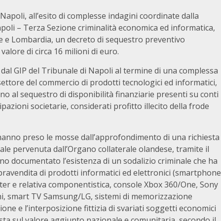
Napoli, all’esito di complesse indagini coordinate dalla
apoli – Terza Sezione criminalità economica ed informatica,
se e Lombardia, un decreto di sequestro preventivo
valore di circa 16 milioni di euro.
 dal GIP del Tribunale di Napoli al termine di una complessa
 settore del commercio di prodotti tecnologici ed informatici,
o al sequestro di disponibilità finanziarie presenti su conti
azioni societarie, considerati profitto illecito della frode
 hanno preso le mosse dall’approfondimento di una richiesta
ale pervenuta dall’Organo collaterale olandese, tramite il
o documentato l’esistenza di un sodalizio criminale che ha
ravendita di prodotti informatici ed elettronici (smartphone
r e relativa componentistica, console Xbox 360/One, Sony
chi, smart TV Samsung/LG, sistemi di memorizzazione
e e l’interposizione fittizia di svariati soggetti economici
mposta sul valore aggiunto nazionale e comunitaria, secondo il