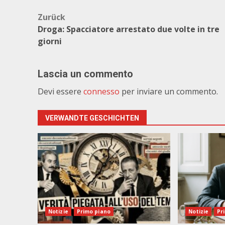
Beitragsnavigation
Zurück
Droga: Spacciatore arrestato due volte in tre
giorni
Lascia un commento
Devi essere
connesso
per inviare un commento.
VERWANDTE GESCHICHTEN
Notizie
Primo piano
Notizie
Pr