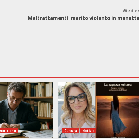
Weite
Maltrattamenti: marito violento in manett
imo piano
Cultura
Notizie