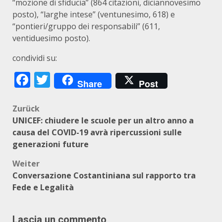
“mozione di sfiducia” (864 citazioni, diciannovesimo
posto), “larghe intese” (ventunesimo, 618) e
“pontieri/gruppo dei responsabili” (611,
ventiduesimo posto).
condividi su:
Facebook
Twitter
Share
Post
Beitragsnavigation
Zurück
UNICEF: chiudere le scuole per un altro anno a
causa del COVID-19 avrà ripercussioni sulle
generazioni future
Weiter
Conversazione Costantiniana sul rapporto tra
Fede e Legalità
Lascia un commento