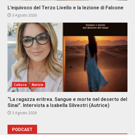
L’equivoco del Terzo Livello e la lezione di Falcone
3 Agosto 2026
Cultura
Notizie
“La ragazza eritrea. Sangue e morte nel deserto del
Sinai”. Intervista a Isabella Silvestri (Autrice)
3 Agosto 2026
PODCAST