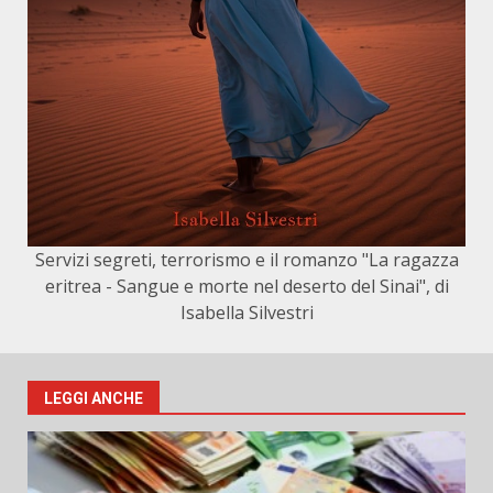
Servizi segreti, terrorismo e il romanzo "La ragazza
eritrea - Sangue e morte nel deserto del Sinai", di
Isabella Silvestri
LEGGI ANCHE