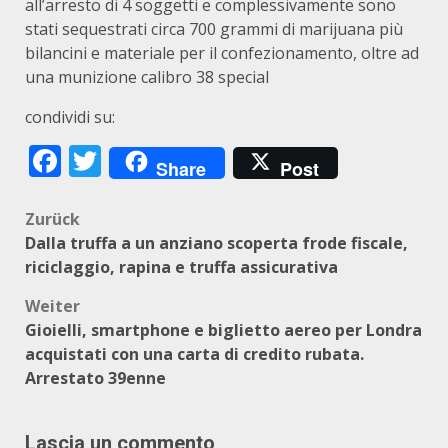
all’arresto di 4 soggetti e complessivamente sono
stati sequestrati circa 700 grammi di marijuana più
bilancini e materiale per il confezionamento, oltre ad
una munizione calibro 38 special
condividi su:
Facebook
Twitter
Share
Post
Beitragsnavigation
Zurück
Dalla truffa a un anziano scoperta frode fiscale,
riciclaggio, rapina e truffa assicurativa
Weiter
Gioielli, smartphone e biglietto aereo per Londra
acquistati con una carta di credito rubata.
Arrestato 39enne
Lascia un commento