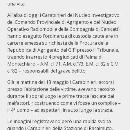
una vita.
All’alba di oggi i Carabinieri del Nucleo Investigativo
del Comando Provinciale di Agrigento e del Nucleo
Operativo Radiomobile della Compagnia di Canicattì
hanno eseguito l’ordinanza di custodia cautelare in
carcere emessa su richiesta della Procura della
Repubblica di Agrigento dal GIP presso il Tribunale,
traendo in arresto 4 pregiudicati di Palma di
Montechiaro – A.M. cl.’71, A.M. cl.’73, E.M. cl.’82 e C.M.
cl.’82 – responsabili del grave delitto.
Già la mattina del 18 maggio i Carabinieri, accorsi
presso l’abitazione delle vittime, avevano raccolto
durante il sopralluogo le prime tracce lasciate dai
malfattori, ricostruendo come vi fosse un complice –
il 4° uomo – ad aspettarli in auto lungo la strada.
Le indagini registravano però una rapida svolta
quando i Carabinieri della Stazione di Racalmuto,