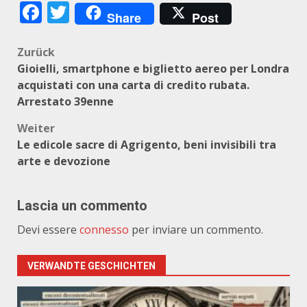
Facebook
Twitter
Share
Post
Beitragsnavigation
Zurück
Gioielli, smartphone e biglietto aereo per Londra
acquistati con una carta di credito rubata.
Arrestato 39enne
Weiter
Le edicole sacre di Agrigento, beni invisibili tra
arte e devozione
Lascia un commento
Devi essere
connesso
per inviare un commento.
VERWANDTE GESCHICHTEN