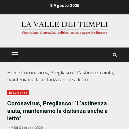
Zum
9 Agosto 2026
Inhalt
springen
PRIMÄRES
MENÜ
Home
Coronavirus, Pregliasco: “L’astinenza aiuta,
manteniamo la distanza anche a letto”
In evidenza
Coronavirus, Pregliasco: “L’astinenza
aiuta, manteniamo la distanza anche a
letto”
30 Ottobre 2020