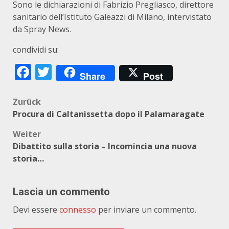
Sono le dichiarazioni di Fabrizio Pregliasco, direttore
sanitario dell’Istituto Galeazzi di Milano, intervistato
da Spray News.
condividi su:
Facebook
Twitter
Share
Post
Beitragsnavigation
Zurück
Procura di Caltanissetta dopo il Palamaragate
Weiter
Dibattito sulla storia – Incomincia una nuova
storia…
Lascia un commento
Devi essere
connesso
per inviare un commento.