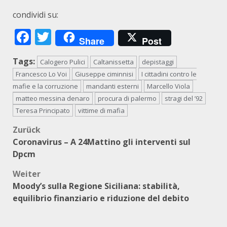
condividi su:
Facebook
Twitter
Share
Post
Tags:
Calogero Pulici
Caltanissetta
depistaggi
Francesco Lo Voi
Giuseppe ciminnisi
I cittadini contro le
mafie e la corruzione
mandanti esterni
Marcello Viola
matteo messina denaro
procura di palermo
stragi del ’92
Teresa Principato
vittime di mafia
Beitragsnavigation
Zurück
Coronavirus – A 24Mattino gli interventi sul
Dpcm
Weiter
Moody’s sulla Regione Siciliana: stabilità,
equilibrio finanziario e riduzione del debito