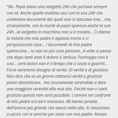
“
No. Papà aveva una valigetta 24h che portava sempre
con sé. Anche quella mattina uscì con la sua 24h che
conteneva documenti dai quali non si staccava mai… ma,
stranamente, con la morte di papà sparisce anche la sua
24h…la valigetta in macchina non si è trovata… Ci danno
la notizia che mio padre è appena morto e ci
perquisiscono casa… i documenti di mio padre
spariscono… io non so più cosa pensare…A volte si pensa
che dopo tanti anni il dolore si lenisca. Purtroppo non è
così… certi dolori non è il tempo che ci aiuta a guarirli…
Forse avremmo bisogno di verità. Di verità e di giustizia.
Non dico che se un giorno ottenessi verità e giustizia
potrei dimenticare, ma sicuramente servirebbe a dare
una maggiore serenità alla mia vita. Finché non ci sarà
giustizia questo non sarà possibile. L’amore nei confronti
di mio padre era ed è immenso. Mi hanno privato
dell’amore più grande che avessi nella vita. Io rinunciavo
a uscire con le amiche per stare con mio padre. Amavo