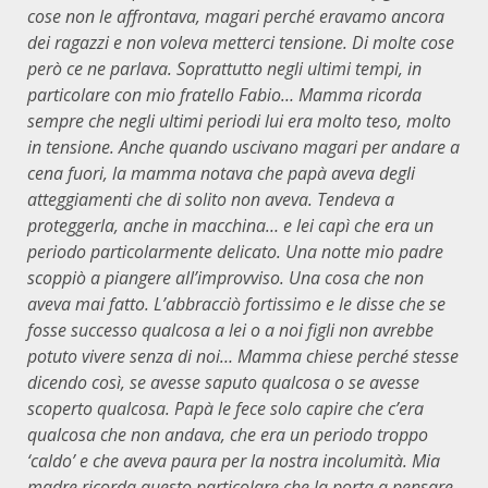
cose non le affrontava, magari perché eravamo ancora
dei ragazzi e non voleva metterci tensione. Di molte cose
però ce ne parlava. Soprattutto negli ultimi tempi, in
particolare con mio fratello Fabio… Mamma ricorda
sempre che negli ultimi periodi lui era molto teso, molto
in tensione. Anche quando uscivano magari per andare a
cena fuori, la mamma notava che papà aveva degli
atteggiamenti che di solito non aveva. Tendeva a
proteggerla, anche in macchina… e lei capì che era un
periodo particolarmente delicato. Una notte mio padre
scoppiò a piangere all’improvviso. Una cosa che non
aveva mai fatto. L’abbracciò fortissimo e le disse che se
fosse successo qualcosa a lei o a noi figli non avrebbe
potuto vivere senza di noi… Mamma chiese perché stesse
dicendo così, se avesse saputo qualcosa o se avesse
scoperto qualcosa. Papà le fece solo capire che c’era
qualcosa che non andava, che era un periodo troppo
‘caldo’ e che aveva paura per la nostra incolumità. Mia
madre ricorda questo particolare che la porta a pensare