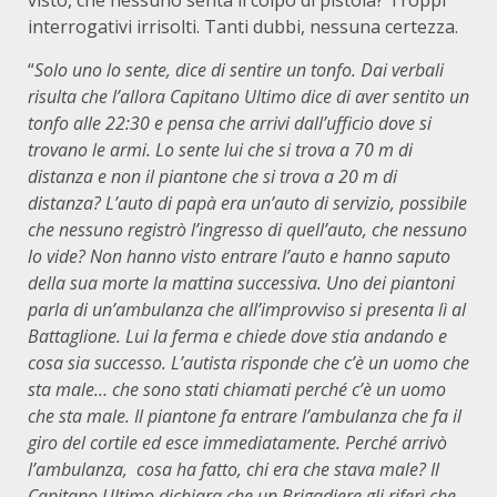
visto, che nessuno senta il colpo di pistola? Troppi
interrogativi irrisolti. Tanti dubbi, nessuna certezza.
“
Solo uno lo sente, dice di sentire un tonfo. Dai verbali
risulta che l’allora Capitano Ultimo dice di aver sentito un
tonfo alle 22:30 e pensa che arrivi dall’ufficio dove si
trovano le armi. Lo sente lui che si trova a 70 m di
distanza e non il piantone che si trova a 20 m di
distanza? L’auto di papà era un’auto di servizio, possibile
che nessuno registrò l’ingresso di quell’auto, che nessuno
lo vide? Non hanno visto entrare l’auto e hanno saputo
della sua morte la mattina successiva. Uno dei piantoni
parla di un’ambulanza che all’improvviso si presenta lì al
Battaglione. Lui la ferma e chiede dove stia andando e
cosa sia successo. L’autista risponde che c’è un uomo che
sta male… che sono stati chiamati perché c’è un uomo
che sta male. Il piantone fa entrare l’ambulanza che fa il
giro del cortile ed esce immediatamente. Perché arrivò
l’ambulanza, cosa ha fatto, chi era che stava male? Il
Capitano Ultimo dichiara che un Brigadiere gli riferì che