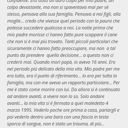
confidente. Era stato un duro colpo per mio padre, un
colpo devastante, ma non si spaventava mai per sè
stesso, pensava alla sua famiglia. Pensava a noi figli, alla
moglie… credo che vivesse quel periodo con la paura che
potesse succedere qualcosa a noi. La notte prima che
mio padre morisse ci hanno fatto pure scappare il cane
che non si è mai più trovato. Tanti piccoli particolari che
sicuramente ci hanno fatto preoccupare, ma non a tal
punto da prendere quella decisione… a questo non ci
crederò mai. Quando morì papà, io avevo 16 anni. Ero
nel periodo più delicato della mia vita. Mio padre per me
era tutto, era il punto di riferimento… lo era per tutta la
famiglia, ma con me aveva un rapporto particolare… Per
me è stato come morire con lui. Da allora si è continuato
ad andare avanti, a vivere non lo so. Solo andare
avanti… la mia vita si è fermata a quel maledetto 4
marzo 1995. Vederlo poche ore prima a casa, parlargli e
poi vederlo dentro una bara con una fascia in testa
sporca di sangue, non è stato un trauma, di più…