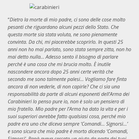
“
Dietro la morte di mio padre, ci sono delle cose molto
pesanti che riguardano alcuni pezzi dello Stato. Che
questa morte sia stata voluta, ne sono pienamente
convinta. Da chi, mi piacerebbe scoprirlo. In questi 25
anni non ho mai parlato, sono stata sempre zitta, non ho
mai detto nulla… Adesso sento il bisogno di parlare
perché è una cosa che mi brucia molto. È inutile
nascondere ancora dopo 25 anni certe verità che
secondo me sono talmente palesi… Vogliamo fare finta
ancora di non vederle, di non capirle? Che ci sia una
responsabilità da parte di alcuni esponenti dell’Arma dei
Carabinieri lo penso pure io, non è solo un pensiero di
mio fratello. Mio padre per l’Arma ha dato la vita e per i
suoi superiori avrebbe fatto qualsiasi cosa, perché mio
padre era uno che diceva sempre ‘Comandi… Signorsì…’
e sono sicura che mio padre è morto dicendo ‘Comandi,
Signorsì’. Papà aveva cercato un aiuto da parte dei tuoi