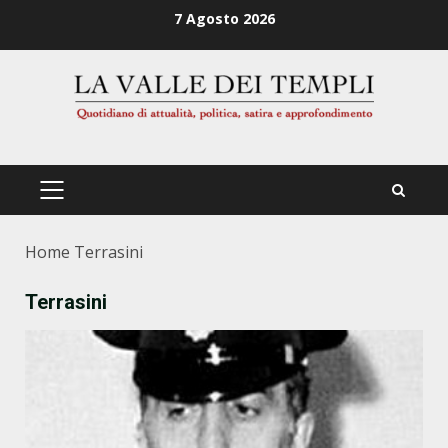
Zum
7 Agosto 2026
Inhalt
springen
PRIMÄRES
MENÜ
Home
Terrasini
Terrasini