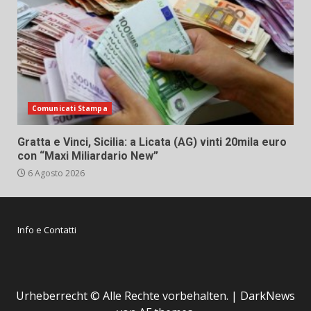
Comunicati Stampa
Gratta e Vinci, Sicilia: a Licata (AG) vinti 20mila euro
con “Maxi Miliardario New”
6 Agosto 2026
Info e Contatti
Urheberrecht © Alle Rechte vorbehalten.
|
DarkNews