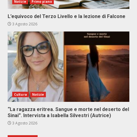
Notizie
Primo piano
L’equivoco del Terzo Livello e la lezione di Falcone
3 Agosto 2026
Cultura
Notizie
“La ragazza eritrea. Sangue e morte nel deserto del
Sinai”. Intervista a Isabella Silvestri (Autrice)
3 Agosto 2026