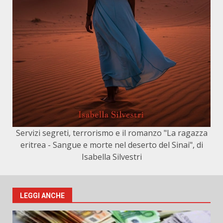
Servizi segreti, terrorismo e il romanzo "La ragazza
eritrea - Sangue e morte nel deserto del Sinai", di
Isabella Silvestri
LEGGI ANCHE