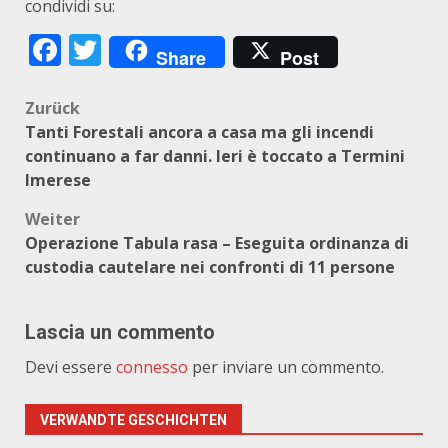
condividi su:
Facebook
Twitter
Share
Post
Beitragsnavigation
Zurück
Tanti Forestali ancora a casa ma gli incendi
continuano a far danni. Ieri è toccato a Termini
Imerese
Weiter
Operazione Tabula rasa – Eseguita ordinanza di
custodia cautelare nei confronti di 11 persone
Lascia un commento
Devi essere
connesso
per inviare un commento.
VERWANDTE GESCHICHTEN