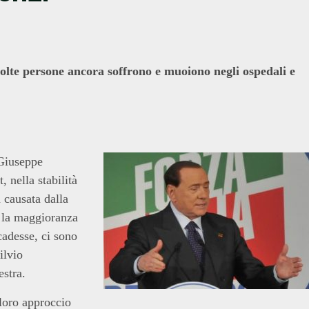
“Molte persone ancora soffrono e muoiono negli ospedali e
 Giuseppe
t,
nella stabilità
 causata dalla
o la maggioranza
cadesse, ci sono
ilvio
estra.
loro approccio