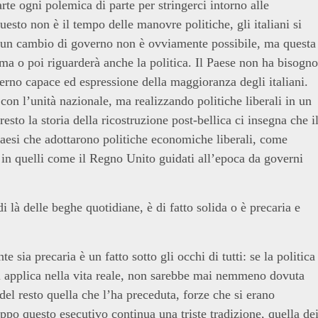
rte ogni polemica di parte per stringerci intorno alle
esto non è il tempo delle manovre politiche, gli italiani si
d un cambio di governo non è ovviamente possibile, ma questa
rima o poi riguarderà anche la politica. Il Paese non ha bisogno
erno capace ed espressione della maggioranza degli italiani.
on l’unità nazionale, ma realizzando politiche liberali in un
resto la storia della ricostruzione post-bellica ci insegna che i
 paesi che adottarono politiche economiche liberali, come
 in quelli come il Regno Unito guidati all’epoca da governi
 là delle beghe quotidiane, è di fatto solida o è precaria e
 sia precaria è un fatto sotto gli occhi di tutti: se la politica
si applica nella vita reale, non sarebbe mai nemmeno dovuta
l resto quella che l’ha preceduta, forze che si erano
po questo esecutivo continua una triste tradizione, quella de