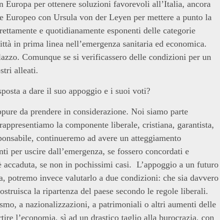
n Europa per ottenere soluzioni favorevoli all’Italia, ancora
are Europeo con Ursula von der Leyen per mettere a punto la
irettamente e quotidianamente esponenti delle categorie
ittà in prima linea nell’emergenza sanitaria ed economica.
azzo. Comunque se si verificassero delle condizioni per un
ri alleati.
sposta a dare il suo appoggio e i suoi voti?
pure da prendere in considerazione. Noi siamo parte
 rappresentiamo la componente liberale, cristiana, garantista,
sponsabile, continueremo ad avere un atteggiamento
i per uscire dall’emergenza, se fossero concordati e
n è accaduta, se non in pochissimi casi. L’appoggio a un futuro
a
,
potremo invece valutarlo a due condizioni: che sia davvero
ostruisca la ripartenza del paese secondo le regole liberali.
smo, a nazionalizzazioni, a patrimoniali o altri aumenti delle
tire l’economia, sì ad un drastico taglio alla burocrazia, con