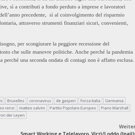
ive, sì a contributi a fondo perduto a imprese e lavoratori
i dell’anno precedente, sì al coinvolgimento del risparmio
ontaria, attraverso strumenti finanziari sicuri, convenienti,
bisogno, per scongiurare la peggiore recessione del
tosto che sulle manovre politiche. Anche perché la pandemia
nza perché una seconda ondata di contagi non è affatto esclusa.
ni
Bruxelles
coronavirus
de gasperi
Forza Italia
Germania
eo renzi
matteo salvini
Partito Popolare Europeo
Piano Marshall
von der Leyen
Weite
Smart Working e Telelavoro. Virzì/Loddo (Inail)