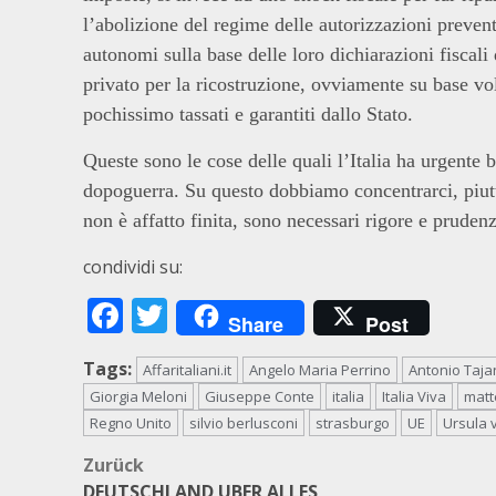
l’abolizione del regime delle autorizzazioni prevent
autonomi sulla base delle loro dichiarazioni fiscal
privato per la ricostruzione, ovviamente su base vol
pochissimo tassati e garantiti dallo Stato.
Queste sono le cose delle quali l’Italia ha urgente 
dopoguerra. Su questo dobbiamo concentrarci, piut
non è affatto finita, sono necessari rigore e prude
condividi su:
Facebook
Twitter
Share
Post
Tags:
Affaritaliani.it
Angelo Maria Perrino
Antonio Taja
Giorgia Meloni
Giuseppe Conte
italia
Italia Viva
matt
Regno Unito
silvio berlusconi
strasburgo
UE
Ursula 
Beitragsnavigation
Zurück
DEUTSCHLAND UBER ALLES