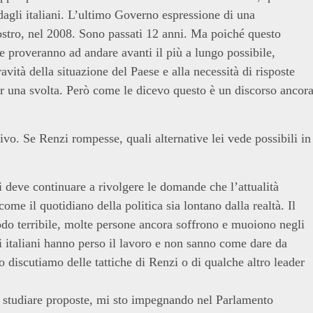
dagli italiani. L’ultimo Governo espressione di una
 nostro, nel 2008. Sono passati 12 anni. Ma poiché questo
 proveranno ad andare avanti il più a lungo possibile,
ravità della situazione del Paese e alla necessità di risposte
per una svolta. Però come le dicevo questo è un discorso ancor
vo. Se Renzi rompesse, quali alternative lei vede possibili in
mi deve continuare a rivolgere le domande che l’attualità
ome il quotidiano della politica sia lontano dalla realtà. Il
iodo terribile, molte persone ancora soffrono e muoiono negli
i italiani hanno perso il lavoro e non sanno come dare da
to discutiamo delle tattiche di Renzi o di qualche altro leader
 e studiare proposte, mi sto impegnando nel Parlamento