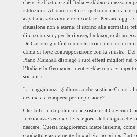
che si è abbattuto sull’Italia – abbiamo messo da pa
istituzioni. Abbiamo detto e ripetiamo ancora che qu
aspettano soluzioni e non contese. Pensare oggi a
situazione non è eterna: il ritorno alla normalità p
di unanimismi, per la ripresa, ha bisogno di un gov
De Gasperi guidò il miracolo economico non certo c
clima di forte contrapposizione con la sinistra. Del 
Piano Marshall dispiegò i suoi effetti migliori nei
l’Italia e la Germania, mentre ebbe minore impatto
socialisti.
La maggioranza giallorossa che sostiene Conte, al di
destinata a rompersi per implosione?
Che la formula politica che sostiene il Governo Conte
funzionasse secondo le categorie della logica che 
nascere. Questa maggioranza mette insieme, come de
combattute aspramente fino al giorno prima. Purtrop