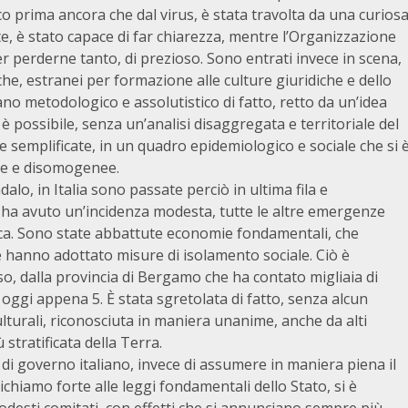
o prima ancora che dal virus, è stata travolta da una curios
e, è stato capace di far chiarezza, mentre l’Organizzazione
 perderne tanto, di prezioso. Sono entrati invece in scena,
i, che, estranei per formazione alle culture giuridiche e dello
o metodologico e assolutistico di fatto, retto da un’idea
è possibile, senza un’analisi disaggregata e territoriale del
semplificate, in un quadro epidemiologico e sociale che si 
se e disomogenee.
alo, in Italia sono passate perciò in ultima fila e
9 ha avuto un’incidenza modesta, tutte le altre emergenze
mica. Sono state abbattute economie fondamentali, che
e hanno adottato misure di isolamento sociale. Ciò è
o, dalla provincia di Bergamo che ha contato migliaia di
 oggi appena 5. È stata sgretolata di fatto, senza alcun
culturali, riconosciuta in maniera unanime, anche da alti
stratificata della Terra.
to di governo italiano, invece di assumere in maniera piena il
ichiamo forte alle leggi fondamentali dello Stato, si è