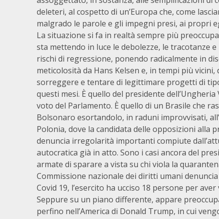
assoggettato, in sostanza, alle semplificazioni di 
deleteri, al cospetto di un’Europa che, come lasci
malgrado le parole e gli impegni presi, ai propri 
La situazione si fa in realtà sempre più preoccupa
sta mettendo in luce le debolezze, le tracotanze e 
rischi di regressione, ponendo radicalmente in disc
meticolosità da Hans Kelsen e, in tempi più vicini
sorreggere e tentare di legittimare progetti di tip
questi mesi. È quello del presidente dell’Ungheria 
voto del Parlamento. È quello di un Brasile che r
Bolsonaro esortandolo, in raduni improvvisati, all’
Polonia, dove la candidata delle opposizioni alla
denuncia irregolarità importanti compiute dall’att
autocratica già in atto. Sono i casi ancora del pre
armate di sparare a vista su chi viola la quarant
Commissione nazionale dei diritti umani denuncia ch
Covid 19, l’esercito ha ucciso 18 persone per aver
Seppure su un piano differente, appare preoccupant
perfino nell’America di Donald Trump, in cui veng