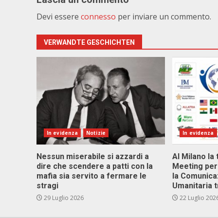
Devi essere
connesso
per inviare un commento.
VERWANDTE GESCHICHTEN
In evidenza
Notizie
In evidenza
Nessun miserabile si azzardi a
Al Milano la 
dire che scendere a patti con la
Meeting per 
mafia sia servito a fermare le
la Comunica
stragi
Umanitaria t
29 Luglio 2026
22 Luglio 202