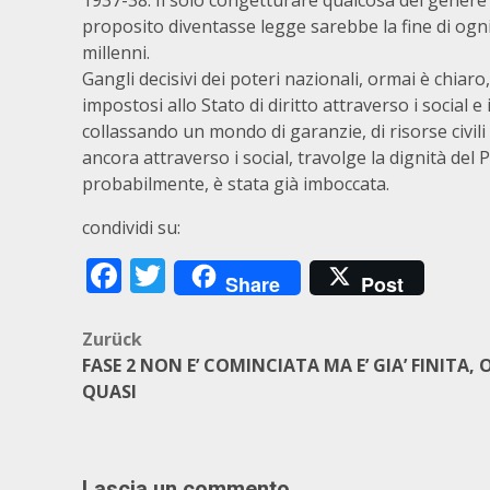
1937-38. Il solo congetturare qualcosa del genere è
proposito diventasse legge sarebbe la fine di ogni 
millenni.
Gangli decisivi dei poteri nazionali, ormai è chia
impostosi allo Stato di diritto attraverso i social 
collassando un mondo di garanzie, di risorse civili
ancora attraverso i social, travolge la dignità del
probabilmente, è stata già imboccata.
condividi su:
Facebook
Twitter
Share
Post
Beitragsnavigation
Zurück
FASE 2 NON E’ COMINCIATA MA E’ GIA’ FINITA, 
QUASI
Lascia un commento