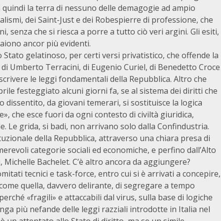
ta quindi la terra di nessuno delle demagogie ad ampio
nalismi, dei Saint-Just e dei Robespierre di professione, che
, senza che si riesca a porre a tutto ciò veri argini. Gli esiti,
aiono ancor più evidenti.
Stato gelatinoso, per certi versi privatistico, che offende la
, di Umberto Terracini, di Eugenio Curiel, di Benedetto Croce
e scrivere le leggi fondamentali della Repubblica. Altro che
rile festeggiato alcuni giorni fa, se al sistema dei diritti che
ssentito, da giovani temerari, si sostituisce la logica
, che esce fuori da ogni contesto di civiltà giuridica,
e. Le grida, si badi, non arrivano solo dalla Confindustria.
tuzionale della Repubblica, attraverso una chiara presa di
revoli categorie sociali ed economiche, e perfino dall’Alto
i, Michelle Bachelet. C’è altro ancora da aggiungere?
tati tecnici e task-force, entro cui si è arrivati a concepire,
 come quella, davvero delirante, di segregare a tempo
erché «fragili» e attaccabili dal virus, sulla base di logiche
ga più nefande delle leggi razziali introdotte in Italia nel