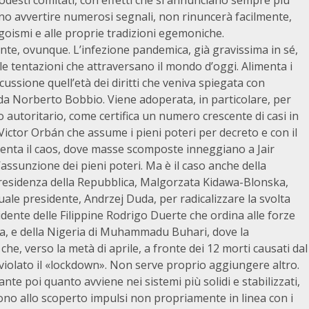
codesti comitati, con effetti che si annunciano sempre più
ano avvertire numerosi segnali, non rinuncerà facilmente,
egoismi e alle proprie tradizioni egemoniche.
nte, ovunque. L’infezione pandemica, già gravissima in sé,
le tentazioni che attraversano il mondo d’oggi. Alimenta i
ussione quell’età dei diritti che veniva spiegata con
, da Norberto Bobbio. Viene adoperata, in particolare, per
o autoritario, come certifica un numero crescente di casi in
Victor Orbán che assume i pieni poteri per decreto e con il
asenta il caos, dove masse scomposte inneggiano a Jair
assunzione dei pieni poteri. Ma è il caso anche della
 presidenza della Repubblica, Malgorzata Kidawa-Blonska,
uale presidente, Andrzej Duda, per radicalizzare la svolta
sidente delle Filippine Rodrigo Duerte che ordina alle forze
ena, e della Nigeria di Muhammadu Buhari, dove la
e, verso la metà di aprile, a fronte dei 12 morti causati dal
 violato il «lockdown». Non serve proprio aggiungere altro.
e poi quanto avviene nei sistemi più solidi e stabilizzati,
ono allo scoperto impulsi non propriamente in linea con i