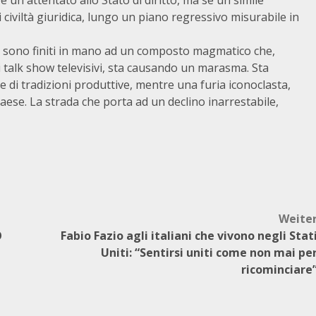
 un attentato allo Stato di diritto, ma se un simile
civiltà giuridica, lungo un piano regressivo misurabile in
ro, sono finiti in mano ad un composto magmatico che,
e i talk show televisivi, sta causando un marasma. Sta
 e di tradizioni produttive, mentre una furia iconoclasta,
 Paese. La strada che porta ad un declino inarrestabile,
Weite
O
Fabio Fazio agli italiani che vivono negli Stat
Uniti: “Sentirsi uniti come non mai pe
ricominciare