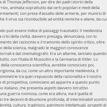
e di Thomas Jefferson, per dire dei padri storici della
rivo, animata soprattutto dai certi popolari e medi della
 armamenti, con prese d’assalto delle armerie, per munirsi di
he il virus sia riconducibile ad entità nemiche e aliene, da cui
o può essere indice di passaggi traumatici. Il medievista
crisi della civiltà, davvero presaga, denunciava, con lo
nto del raziocinio e il tramonto dello spirito critico, oltre
to della scienza, malgrado le maggiori conoscenze
i giornali e dal cinematografo. Era un allarme, lanciato quando
tto, con l’Italia di Mussolini e la Germania di Hitler. Lo
tà della conoscenza scientifica, avrebbe conosciuto poi,
rigionia, da cui, come un altro importante medievista, il
simmetrie tra quel crepuscolo della razionalità e il nostro
e di prospettiva, cominciano ad apparire a questo punto
 italiano, che presenta aspetti davvero istruttivi.
una guerra rovinosa, come era allora, ma è quella di
si tre decenni di disunione profonda, di interminabili scontri
tità, culture, tradizioni, patrimoni intellettuali, progetti di