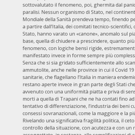
sottovalutato il fenomeno, poi, ghermita dal panic
paralisi. Nessun organismo di Stato, nel continent
Mondiale della Sanità prendeva tempo, finendo per
a partire dall’Italia, dei comitati tecnico-scientific
Stato, hanno varato un «canone», anomalo sul pian
base, quella di chiudere a prescindere, quanto più 
fenomeno, con logiche bensì rigide, estremamente 
manifestato invece in forme sempre più comples
Senza che si sia gridato sufficientemente allo scand
ammutolite, anche nelle province in cui il Covid 1
sanitarie, che flagellano l’Italia in maniera ende
restano aperte invece in gran parte degli Stati ch
avvenuto con una uniformità piatta e priva di sens
morti a quella di Trapani che ne ha contati fino ad
tentativo di differenziazione, l’industria dei beni 
consessi sovranazionali, come la maggiore e la più 
Rivelando una significativa fragilità politica, il ce
controllo della situazione, con acutezza e con un r