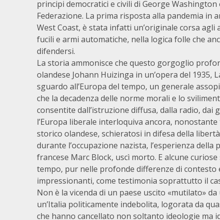
principi democratici e civili di George Washington 
Federazione. La prima risposta alla pandemia in ar
West Coast, è stata infatti un’originale corsa agli
fucili e armi automatiche, nella logica folle che anc
difendersi.
La storia ammonisce che questo gorgoglio profond
olandese Johann Huizinga in un’opera del 1935, La 
sguardo all’Europa del tempo, un generale assopime
che la decadenza delle norme morali e lo svilimen
consentite dall’istruzione diffusa, dalla radio, da
l’Europa liberale interloquiva ancora, nonostante tu
storico olandese, schieratosi in difesa della liber
durante l’occupazione nazista, l’esperienza della p
francese Marc Block, uscì morto. E alcune curiose 
tempo, pur nelle profonde differenze di contesto 
impressionanti, come testimonia soprattutto il caso
Non è la vicenda di un paese uscito «mutilato» da 
un’Italia politicamente indebolita, logorata da qua
che hanno cancellato non soltanto ideologie ma iden