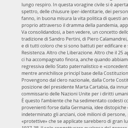
lungo respiro. In questa voragine civile si è aper
spettro, delle chiusure iper-identitarie, dei perso
fanno, in buona misura la vita politica di questi anni
proprio attraverso il dramma della pandemia, app
Va consolidandosi, a ben vedere, un concetto dello 
tradizione di Sandro Pertini, di Piero Calamandrei
e di tutti coloro che si sono battuti per edificare 
Resistenza. Altro che Liberazione. Altro che il 25 ap
ci ha accompagnato finora, anche quando abbiamo di
regressiva dello Stato paternalistico e «concedente»
mentre annichilisce principî base della Costituzion
Provengono dal clero nazionale, dalla Corte Costi
posizione del presidente Marta Cartabia, da innume
commissario delle Nazioni Unite per i diritti uman
È questo l’ambiente che ha sedimentato codesti comi
provenienti forse dalla Germania, idee distopiche
indeterminato gli anziani, cioè milioni di persone, p
«protettive» che se applicate sarebbero di gran lun