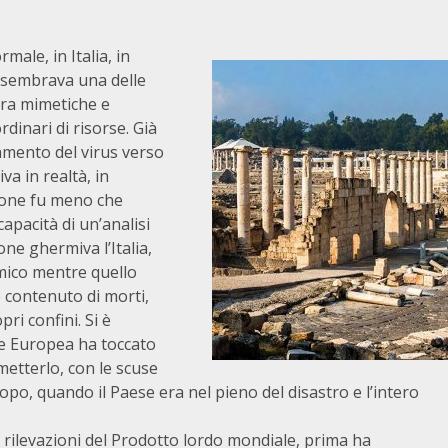
male, in Italia, in
9 sembrava una delle
ura mimetiche e
rdinari di risorse. Già
amento del virus verso
a in realtà, in
ione fu meno che
capacità di un’analisi
ne ghermiva l’Italia,
mico mentre quello
contenuto di morti,
ri confini. Si è
one Europea ha toccato
etterlo, con le scuse
dopo, quando il Paese era nel pieno del disastro e l’intero
 rilevazioni del Prodotto lordo mondiale, prima ha