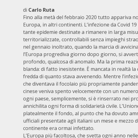
di
Carlo Ruta
Fino alla metà del febbraio 2020 tutto appariva nor
Europa, in altri continenti. L’infezione da Covid 1
tante epidemie destinate a rimanere in larga mis
territorializzate, controllabili senza impieghi strao
nel gennaio inoltrato, quando la marcia di avvicin
l’Europa progrediva giorno dopo giorno, si avvertiv
profondo, qualcosa di anomalo. Ma la prima reaz
blanda: di fatto inesistente. È mancata in realtà la 
fredda di quanto stava avvenendo. Mentre l’infezio
che diventava il focolaio più propriamente pande
cinese veniva spento velocemente con un numero 
ogni paese, semplicemente, si è rinserrato nei prop
annichilita ogni forma di solidarietà civile. L’Uni
platealmente il fondo, al punto che ha dovuto amm
ufficiali presentate agli italiani un mese e mezzo 
continente era ormai infettato.
L’Europa più facoltosa, che svetta ogni anno nelle