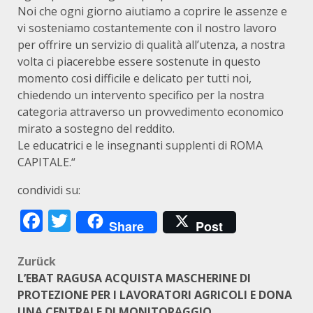
Noi che ogni giorno aiutiamo a coprire le assenze e
vi sosteniamo costantemente con il nostro lavoro
per offrire un servizio di qualità all’utenza, a nostra
volta ci piacerebbe essere sostenute in questo
momento cosi difficile e delicato per tutti noi,
chiedendo un intervento specifico per la nostra
categoria attraverso un provvedimento economico
mirato a sostegno del reddito.
Le educatrici e le insegnanti supplenti di ROMA
CAPITALE.“
condividi su:
Facebook
Twitter
Share
Post
Beitragsnavigation
Zurück
L’EBAT RAGUSA ACQUISTA MASCHERINE DI
PROTEZIONE PER I LAVORATORI AGRICOLI E DONA
UNA CENTRALE DI MONITORAGGIO