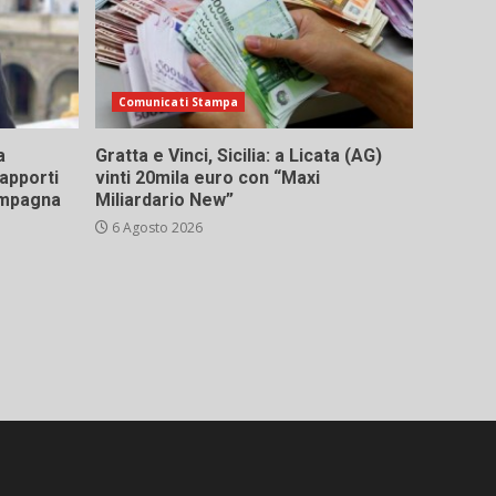
Comunicati Stampa
a
Gratta e Vinci, Sicilia: a Licata (AG)
rapporti
vinti 20mila euro con “Maxi
campagna
Miliardario New”
6 Agosto 2026