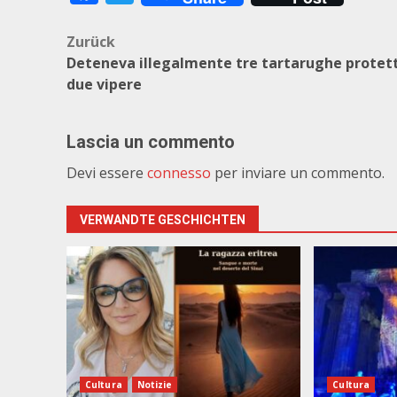
Beitragsnavigation
Zurück
Deteneva illegalmente tre tartarughe protet
due vipere
Lascia un commento
Devi essere
connesso
per inviare un commento.
VERWANDTE GESCHICHTEN
Cultura
Notizie
Cultura