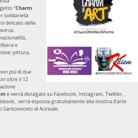
giosa
ogetto “
Charm
er solidarietà
ì delicato della
avirus.
 nazionalità,
 libera e
sive: pittura,
non più di due
n oltre il 12
iazione
em
e verrà divulgato su Facebook, Instagram, Twitter,
cebook, verrà esposta gratuitamente alla mostra d’arte
io Santonoceto di Acireale.