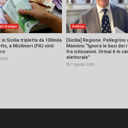
ati Stampa
Politica
in Sicilia tripletta da 100mila
[Sicilia] Regione. Pellegrino 
tto, a Misilmeri (PA) vinti
Mannino “Ignora le basi dei 
uro
fra istizuaioni. Ormai è in 
elettorale”
 2026
7 Agosto 2026