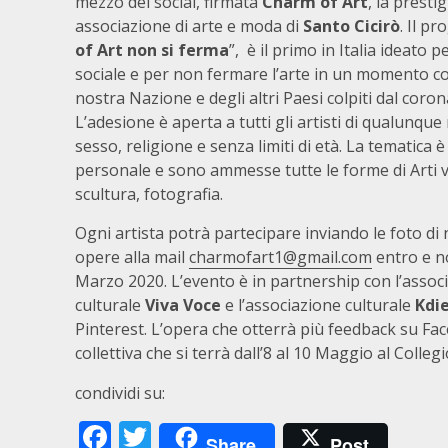
mezzo dei social, firmata
Charm of Art
, la presti
associazione di arte e moda di
Santo Cicirò
. Il pr
of Art non si ferma
”, è il primo in Italia ideato p
sociale e per non fermare l’arte in un momento cos
nostra Nazione e degli altri Paesi colpiti dal coron
L’adesione è aperta a tutti gli artisti di qualunque
sesso, religione e senza limiti di età. La tematica è
personale e sono ammesse tutte le forme di Arti vi
scultura, fotografia.
Ogni artista potrà partecipare inviando le foto di 
opere alla mail
charmofart1@gmail.com
entro e no
Marzo 2020. L’evento è in partnership con l’assoc
culturale
Viva Voce
e l’associazione culturale
Kdi
Pinterest. L’opera che otterrà più feedback su Fa
collettiva che si terrà dall’8 al 10 Maggio al Colleg
condividi su:
Facebook
Twitter
Share
Post