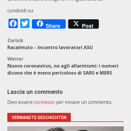
condividi su:
Facebook
Twitter
Share
Post
Beitragsnavigation
Zurück
Racalmuto – Incontro lavoratori ASU
Weiter
Nuovo coronavirus, no agli allarmismi: i numeri
dicono che è meno pericoloso di SARS e MERS
Lascia un commento
Devi essere
connesso
per inviare un commento.
VERWANDTE GESCHICHTEN