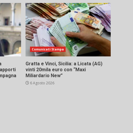
Comunicati Stampa
a
Gratta e Vinci, Sicilia: a Licata (AG)
rapporti
vinti 20mila euro con “Maxi
campagna
Miliardario New”
6 Agosto 2026