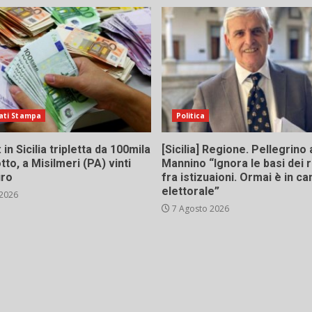
ati Stampa
Politica
in Sicilia tripletta da 100mila
[Sicilia] Regione. Pellegrino 
tto, a Misilmeri (PA) vinti
Mannino “Ignora le basi dei 
uro
fra istizuaioni. Ormai è in 
elettorale”
 2026
7 Agosto 2026