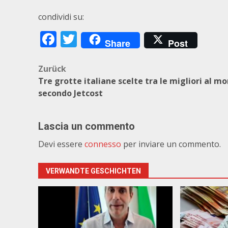
condividi su:
Facebook
Twitter
Share
Post
Beitragsnavigation
Zurück
Tre grotte italiane scelte tra le migliori al m
secondo Jetcost
Lascia un commento
Devi essere
connesso
per inviare un commento.
VERWANDTE GESCHICHTEN