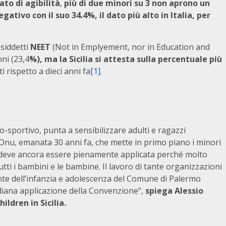
cato di agibilità
,
più di due minori su 3 non aprono un
gativo con il suo 34.4%, il dato più alto in Italia, per
osiddetti
NEET
(Not in Emplyement, nor in Education and
nni (23,4
%), ma la Sicilia si attesta sulla percentuale più
ti rispetto a dieci anni fa
[1]
.
o-sportivo, punta a sensibilizzare adulti e ragazzi
 Onu, emanata 30 anni fa, che mette in primo piano i minori
 che deve ancora essere pienamente applicata perché molto
tutti i bambini e le bambine. Il lavoro di tante organizzazioni
arante dell’infanzia e adolescenza del Comune di Palermo
diana applicazione della Convenzione”,
spiega Alessio
ldren in Sicilia.