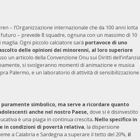
ldren – l’Organizzazione internazionale che da 100 anni lotta
un futuro – prevede 8 squadre, ognuna con un massimo di 10
di maglia. Ogni piccolo calciatore sarà
portavoce di uno
ascolto delle opinioni dei minorenni, al loro superiore
so un articolo della Convenzione Onu sui Diritti dell’infanzi
neamente, si svolgeranno momenti di animazione e musica
ra Palermo, e un laboratorio di attività di sensibilizzazione
puramente simbolico, ma serve a ricordare quanto
 adolescenti anche nel nostro Paese,
dove si è
disinvestito
educativa è una piaga in continua crescita
. Nello specifico in
ive in condizioni di povertà relativa
, la dispersione
ieme a Calabria e Sardegna a superare il tetto del 20%,
il