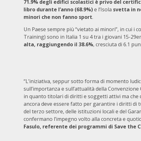
71.9% degli edifici scolastici è privo del certifi
libro durante l’anno
(68.9%)
e l’Isola
svetta in ne
minori che non fanno sport
.
Un Paese sempre più “vietato ai minori”, in cui i c
Training) sono in Italia 1 su 4 tra i giovani 15-29e
alta, raggiungendo il 38.6%
, cresciuta di 6.1 pun
“L’iniziativa, seppur sotto forma di momento ludic
sull’importanza e sull’attualità della Convenzione
in quanto titolari di diritti e soggetti attivi ma
ancora deve essere fatto per garantire i diritti di 
del terzo settore, delle istituzioni locali e del G
confermano l’impegno volto alla concreta e quoti
Fasulo, referente dei programmi di Save the Chi