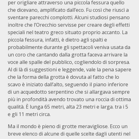
per origliare attraverso una piccola fessura quello
che dicevano, amplificato dall’eco. Fu così che riuscì a
sventare parecchi complotti. Alcuni studiosi pensano
inoltre che l’Orecchio servisse per creare degli effetti
speciali nel teatro greco situato proprio accanto. La
piccola fessura, infatti, è dietro agli spalti e
probabilmente durante gli spettacoli veniva usata da
un coro che cantando dalla grotta faceva arrivare la
voce alle spalle del pubblico, cogliendolo di sorpresa.
Al di là di suggestioni e leggende, vale la pena sapere
che la forma della grotta è dovuta al fatto che lo
scavo è iniziato dall’alto, seguendo il piano inferiore
di un acquedotto serpentino che si allargava sempre
più in profondità avendo trovato una roccia di ottima
qualità. È lunga 65 metri, alta 23 metri e larga. tra i 5
e gli 11 metri circa.
Ma il mondo è pieno di grotte meravigliose. Ecco un
breve elenco di alcune di quelle scelte dagli utenti nel