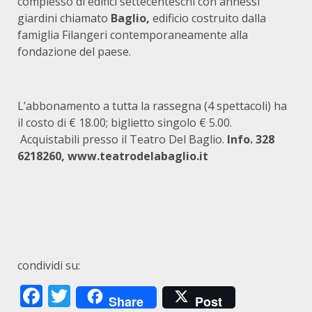
complesso di edifici settecenteschi con annessi
giardini chiamato
Baglio,
edificio costruito dalla
famiglia Filangeri contemporaneamente alla
fondazione del paese.
L’abbonamento a tutta la rassegna (4 spettacoli) ha
il costo di € 18.00; biglietto singolo € 5.00.
Acquistabili presso il Teatro Del Baglio.
Info. 328
6218260,
www.teatrodelabaglio.it
condividi su:
Facebook
Twitter
Share
Post