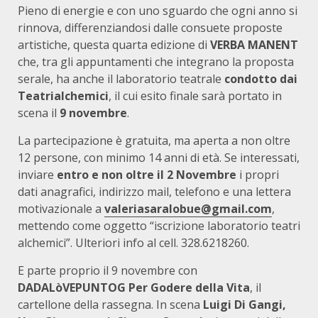
Pieno di energie e con uno sguardo che ogni anno si
rinnova, differenziandosi dalle consuete proposte
artistiche, questa quarta edizione di
VERBA MANENT
che, tra gli appuntamenti che integrano la proposta
serale, ha anche il laboratorio teatrale
condotto dai
Teatrialchemici
, il cui esito finale sarà portato in
scena il
9 novembre
.
La partecipazione è gratuita, ma aperta a non oltre
12 persone, con minimo 14 anni di età. Se interessati,
inviare
entro e non oltre il 2 Novembre
i propri
dati anagrafici, indirizzo mail, telefono e una lettera
motivazionale a
valeriasaralobue@gmail.com
,
mettendo come oggetto “iscrizione laboratorio teatri
alchemici”. Ulteriori info al cell. 328.6218260.
E parte proprio il 9 novembre con
DADALòVEPUNTOG
Per Godere della Vita
, il
cartellone della rassegna. In scena
L
uigi Di Gangi,