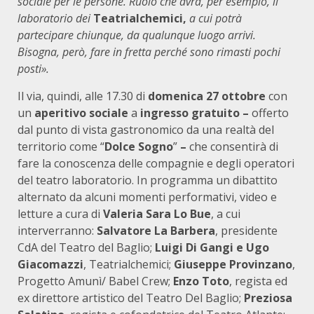
sociale per le persone. Ruolo che avrà, per esempio, il
laboratorio dei
Teatrialchemici,
a cui potrà
partecipare chiunque, da qualunque luogo arrivi.
Bisogna, però, fare in fretta perché sono rimasti pochi
posti».
Il via, quindi, alle 17.30 di
domenica 27 ottobre
con
un
aperitivo sociale
a
ingresso gratuito –
offerto
dal punto di vista gastronomico da una realtà del
territorio come “
Dolce Sogno
”
–
che consentirà di
fare la conoscenza delle compagnie e degli operatori
del teatro laboratorio. In programma un dibattito
alternato da alcuni momenti performativi, video e
letture a cura di
Valeria Sara Lo Bue
, a cui
interverranno:
Salvatore La Barbera
, presidente
CdA del Teatro del Baglio;
Luigi Di Gangi e Ugo
Giacomazzi
, Teatrialchemici;
Giuseppe Provinzano
,
Progetto Amunì/ Babel Crew;
Enzo Toto
, regista ed
ex direttore artistico del Teatro Del Baglio;
Preziosa