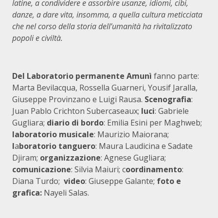
latine, a condividere e assorbire usanze, idiomi, cibi,
danze, a dare vita, insomma, a quella cultura meticciata
che nel corso della storia dell’umanità ha rivitalizzato
popoli e civiltà.
Del Laboratorio permanente Amunì
fanno parte:
Marta Bevilacqua, Rossella Guarneri, Yousif Jaralla,
Giuseppe Provinzano e Luigi Rausa.
Scenografia
:
Juan Pablo Crichton Subercaseaux;
luci
: Gabriele
Gugliara;
diario di bordo
: Emilia Esini per Maghweb;
laboratorio musicale
: Maurizio Maiorana;
l
a
boratorio tanguero
: Maura Laudicina e Sadate
Djiram;
organizzazione
: Agnese Gugliara;
comunicazione
: Silvia Maiuri; c
oordinamento
:
Diana Turdo;
video
: Giuseppe Galante;
foto e
grafica:
Nayeli Salas.