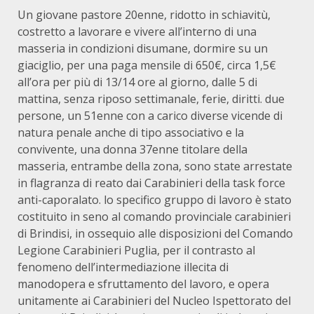
Un giovane pastore 20enne, ridotto in schiavitù,
costretto a lavorare e vivere all’interno di una
masseria in condizioni disumane, dormire su un
giaciglio, per una paga mensile di 650€, circa 1,5€
all’ora per più di 13/14 ore al giorno, dalle 5 di
mattina, senza riposo settimanale, ferie, diritti. due
persone, un 51enne con a carico diverse vicende di
natura penale anche di tipo associativo e la
convivente, una donna 37enne titolare della
masseria, entrambe della zona, sono state arrestate
in flagranza di reato dai Carabinieri della task force
anti-caporalato. lo specifico gruppo di lavoro è stato
costituito in seno al comando provinciale carabinieri
di Brindisi, in ossequio alle disposizioni del Comando
Legione Carabinieri Puglia, per il contrasto al
fenomeno dell’intermediazione illecita di
manodopera e sfruttamento del lavoro, e opera
unitamente ai Carabinieri del Nucleo Ispettorato del