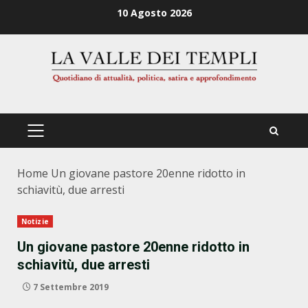
Zum
10 Agosto 2026
Inhalt
springen
PRIMÄRES
MENÜ
Home
Un giovane pastore 20enne ridotto in
schiavitù, due arresti
Notizie
Un giovane pastore 20enne ridotto in
schiavitù, due arresti
7 Settembre 2019