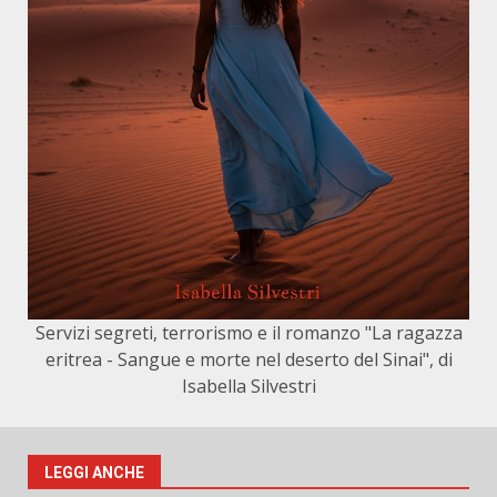
Servizi segreti, terrorismo e il romanzo "La ragazza
eritrea - Sangue e morte nel deserto del Sinai", di
Isabella Silvestri
LEGGI ANCHE