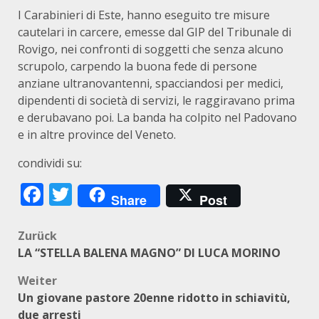
I Carabinieri di Este, hanno eseguito tre misure
cautelari in carcere, emesse dal GIP del Tribunale di
Rovigo, nei confronti di soggetti che senza alcuno
scrupolo, carpendo la buona fede di persone
anziane ultranovantenni, spacciandosi per medici,
dipendenti di società di servizi, le raggiravano prima
e derubavano poi. La banda ha colpito nel Padovano
e in altre province del Veneto.
condividi su:
Facebook
Twitter
Share
Post
Beitragsnavigation
Zurück
LA “STELLA BALENA MAGNO” DI LUCA MORINO
Weiter
Un giovane pastore 20enne ridotto in schiavitù,
due arresti