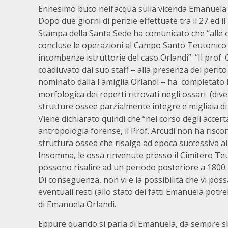
Ennesimo buco nell’acqua sulla vicenda Emanuela 
Dopo due giorni di perizie effettuate tra il 27 ed il 
Stampa della Santa Sede ha comunicato che “alle o
concluse le operazioni al Campo Santo Teutonico 
incombenze istruttorie del caso Orlandi”. “Il prof.
coadiuvato dal suo staff – alla presenza del perito 
nominato dalla Famiglia Orlandi – ha completato l’
morfologica dei reperti ritrovati negli ossari (dive
strutture ossee parzialmente integre e migliaia di
Viene dichiarato quindi che “nel corso degli accert
antropologia forense, il Prof. Arcudi non ha risco
struttura ossea che risalga ad epoca successiva all
Insomma, le ossa rinvenute presso il Cimitero Te
possono risalire ad un periodo posteriore a 1800.
Di conseguenza, non vi è la possibilità che vi pos
eventuali resti (allo stato dei fatti Emanuela potr
di Emanuela Orlandi.
Eppure quando si parla di Emanuela, da sempre sb