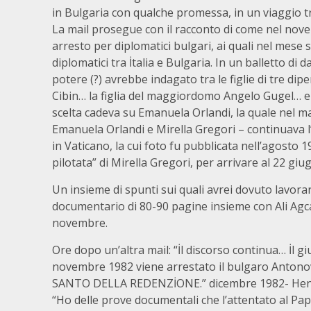
in Bulgaria con qualche promessa, in un viaggio t
La mail prosegue con il racconto di come nel no
arresto per diplomatici bulgari, ai quali nel mese
diplomatici tra İtalia e Bulgaria. In un balletto di
potere (?) avrebbe indagato tra le figlie di tre di
Cibin… la figlia del maggiordomo Angelo Gugel… e la
scelta cadeva su Emanuela Orlandi, la quale nel ma
Emanuela Orlandi e Mirella Gregori – continuava 
in Vaticano, la cui foto fu pubblicata nell’agost
pilotata” di Mirella Gregori, per arrivare al 22 gi
Un insieme di spunti sui quali avrei dovuto lavor
documentario di 80-90 pagine insieme con Ali Agc
novembre.
Ore dopo un’altra mail: “İl discorso continua… İl gi
novembre 1982 viene arrestato il bulgaro Anton
SANTO DELLA REDENZİONE.” dicembre 1982- Henry K
“Ho delle prove documentali che l’attentato al Pa