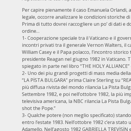
Per capire pienamente il caso Emanuela Orlandi, a
legale, occorre analizzare le condizioni storiche d
Prima di tutto dovrei raccogliere un po’ di dati e 
ordine…
1- Cooperazione speciale tra il Vaticano e il gove
incontri privati tra il generale Vernon Walters, il 
William Casey e il Papa polacco, l’incontro storico t
presidente Reagan nel giugno 1982 in Vaticano. T
spiegato in parte nel libro “THE HOLY ALLIANCE” d
2- Uno dei piu grandi progetti di mass media dell
“LA PİSTA BULGARA” prima Claire Sterling su “RE
più diffusa rivista del mondo rilancia La Pista Bul
Settembre 1982, e poi nell’ottobre 1982, la più im
televisiva americana, la NBC rilancia La Pista Bu
shot the Pope.”
3- Qualche potere (non meglio specificato) stando 
entro l’estate 1983. Nell’ottobre 1982 c’era stato u
Adamello. Nell’agosto 1982 GABRİELLA TREVİSİN e