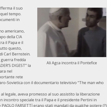
fferma il suo
i quel tempo.
documenti in
rno americano,
capo della CIA
ra il Papa e il
utto questo,
i Carl Bernstein.
a guerra fredda
Ali Agca incontra il Pontefice
ADER’S DIGEST” la
gara nel
portante rete
lgaro-Sovietica con il documentario televisivo “The man who
al legale, aveva promesso al suo assistito la liberazione
n incontro speciale tra il Papa e il presidente Pertini in
 PAOLO FARSETTİ erano stati mandati da qualche potere (?)