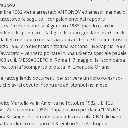
rappola.
vembre 1982 viene arrestato ANTONOV ed emessi mandati di
 successivo fa seguito il congelamento dei rapporti
 date si fa riferimento al 4 gennaio 1983 quando qualche
pendenti del pontefice… la figlia del capo gendarmeria Camillo
 figlia dell’uomo dei servizi vaticani Ercole Orlandi… Cosi la
rzo 1983 era diventata cittadina vaticana… Nell’aprile 1983
l’avvocato – vennero portate in una udienza speciale papale
o 1983 su İL MESSAGGERO di Roma. Il 7 maggio, la “scomparsa
ugno, con la “scomparsa pilotata” di Emanuela Orlandi.
are raccogliendo documenti per scrivere un libro romanzo-
a che avrei dovuto incontrare ad İstanbul nel mese
udice Martella va in America nell’ottobre 1982…. E il 25
ov… 27 novembre 1982 il Papa polacco proclama “L’ANNO
issinger in una intervista televisiva alla CNN dichiara
pa fu ordinato dal capo del Kremlino Yuri Andropov.”