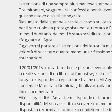
l’attenzione di una sempre più smaniosa stampa e 
Tra mitomani, veggenti, rei confessi e pentiti eve
qualche nuovo discutibile segreto.
Riesumato dalla stampa a caccia di scoop sul caso 
per il suo ruolo da protagonista nell’attentato a 
In molti dubitano, da molti è stato screditato, c
sfoggiare Ali Agca.
Oggi vorrei portare all’attenzione dei lettori la m
volontà di suscitare quanto meno una riflessione 
esternazioni.
Il 20/01/2015, contattato da me per una eventuale 
la realizzazione di un libro sui famosi segreti del 
lunga corrispondenza epistolare fra me ed Ali Agca
suo legale Moustafa Demirbag, finalizzata alla pu
libro documentario.
Ed è il legale di Ali Agca che mi risponde dichiaran
disponibilità del suo assistito a scrivere con me un
disposta a recarmi a İstanbul e a condizione che i