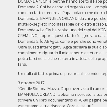
DOMANDA 1. Chi e perché hanno scelto il Papa po
Domanda 2. Chi ha deciso ed organizzato il comp
come ha fatto credere al Papa polacco che dietro l
Domanda 3. EMANUELA ORLANDİ da chi e perché fu
mistero-segreto inconfessabile c’e’ dietro il caso
Domanda 4. La CİA ha rapito uno dei capi del KGB pe
CREMLİNO, eppure questo fatto fu ignorato dall
Domanda 5. İo Ali Agca, come e perché sono venut
Oltre questi interrogativi Agca dichiara la sua dis
complimento riguardo il mio aspetto estetico e il
potrà farci nulla e che resterà in attesa della pro
farsi.
Un nulla di fatto, prima di passare al secondo step
3 ottobre 2017
“Gentile Simona Mazza. Dopo aver visto il rumore s
EMANUELA ORLANDİ, abbiamo ricordato la tua pro
scrivere un libro documentario di 70-80 pagine pe
Aspettiamo la tua risposta. Cordiali saluti.”