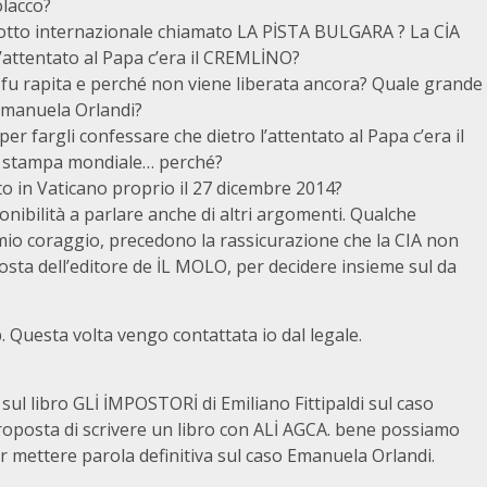
lacco?
lotto internazionale chiamato LA PİSTA BULGARA ? La CİA
’attentato al Papa c’era il CREMLİNO?
 rapita e perché non viene liberata ancora? Quale grande
 Emanuela Orlandi?
r fargli confessare che dietro l’attentato al Papa c’era il
a stampa mondiale… perché?
o in Vaticano proprio il 27 dicembre 2014?
ponibilità a parlare anche di altri argomenti. Qualche
 mio coraggio, precedono la rassicurazione che la CIA non
posta dell’editore de İL MOLO, per decidere insieme sul da
. Questa volta vengo contattata io dal legale.
ul libro GLİ İMPOSTORİ di Emiliano Fittipaldi sul caso
posta di scrivere un libro con ALİ AGCA. bene possiamo
r mettere parola definitiva sul caso Emanuela Orlandi.