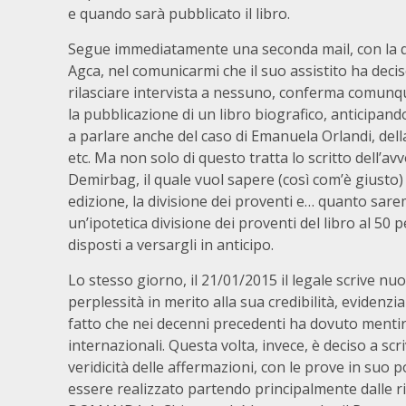
e quando sarà pubblicato il libro.
Segue immediatamente una seconda mail, con la qu
Agca, nel comunicarmi che il suo assistito ha deci
rilasciare intervista a nessuno, conferma comunqu
la pubblicazione di un libro biografico, anticipando
a parlare anche del caso di Emanuela Orlandi, dell
etc. Ma non solo di questo tratta lo scritto dell’a
Demirbag, il quale vuol sapere (così com’è giusto)
edizione, la divisione dei proventi e… quanto sarem
un’ipotetica divisione dei proventi del libro al 5
disposti a versargli in anticipo.
Lo stesso giorno, il 21/01/2015 il legale scrive nu
perplessità in merito alla sua credibilità, evidenz
fatto che nei decenni precedenti ha dovuto mentire
internazionali. Questa volta, invece, è deciso a sc
veridicità delle affermazioni, con le prove in suo p
essere realizzato partendo principalmente dalle ri