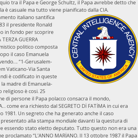
quio tra il Papa e George Schultz, il Papa avrebbe detto che
la è casuale ma tutto viene pianificato dalla CIA.
amento italiano santifica
3 il presidente Ronald
no in fondo per scoprire
 LA TERZA GUERRA
mistico politico composta
dopo il caso Emanuela
rivendo…. “1-Gerusalem-
m Vaticano-Via Santa
i è codificato in queste
e la madre di Emanuela-
religioso è cosi. 25
ne di persone il Papa polacco consacra il mondo,
A… come era richiesto dal SEGRETO Dİ FATİMA in cui era
io 1981. Un segreto che ha generato anche il caso
presentato alla stampa mondiale davanti la questura di
ere essendo stato eletto deputato. Tutto questo non era una
ene proclamato “L’ANNO MARİANO. Il 13 ottobre 1987 il Papa