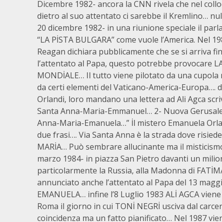
Dicembre 1982- ancora la CNN rivela che nel collo
dietro al suo attentato ci sarebbe il Kremlino… nul
20 dicembre 1982- in una riunione speciale il parl
“LA PİSTA BULGARA” come vuole l’America. Nel 198
Reagan dichiara pubblicamente che se si arriva fi
l’attentato al Papa, questo potrebbe provocare
MONDİALE… Il tutto viene pilotato da una cupola 
da certi elementi del Vaticano-America-Europa…. 
Orlandi, loro mandano una lettera ad Ali Agca sc
Santa Anna-Maria-Emmanuel… 2- Nuova Gerusale
Anna-Maria-Emanuela…” İl mistero Emanuela Orland
due frasi…. Via Santa Anna è la strada dove risied
MARİA… Può sembrare allucinante ma il misticismo 
marzo 1984- in piazza San Pietro davanti un milio
particolarmente la Russia, alla Madonna di FATİM
annunciato anche l’attentato al Papa del 13 magg
EMANUELA… infine l’8 Luglio 1983 ALİ AGCA viene 
Roma il giorno in cui TONİ NEGRİ usciva dal carc
coincidenza ma un fatto pianificato… Nel 1987 vi