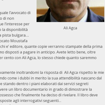
ale l’avvocato di
so di non
e l’interesse per
Ali Agca
 la disponibilità
a pista bulgara….
vvocato Moustafa
 chi e’ editore, quante copie verranno stampate della prima
o disposti a pagare in anticipo. Avete letto bene, oltre
0 per cento con Ali Agca, lo stesso chiede quanto saremmo
ovamente inoltrandomi la risposta di Ali Agca rispetto le mie
iando come i dubbi in merito la sua attendibilità nascano dal
 stando dentro i piani elaborati dai servizi segreti
rivere un libro documentario in grado di dimostrare la
ossesso che finalmente ha deciso di rivelare. Il libro deve
sposte agli interrogativi seguenti…