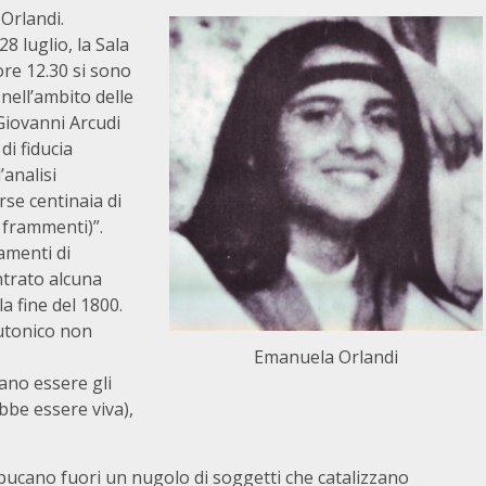
Orlandi.
28 luglio, la Sala
re 12.30 si sono
nell’ambito delle
 Giovanni Arcudi
di fiducia
analisi
rse centinaia di
 frammenti)”.
amenti di
ntrato alcuna
a fine del 1800.
utonico non
Emanuela Orlandi
sano essere gli
ebbe essere viva),
ucano fuori un nugolo di soggetti che catalizzano