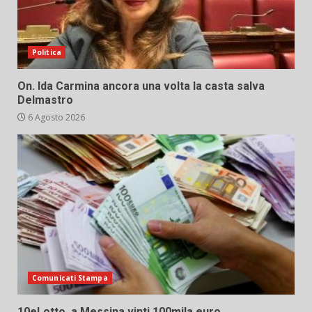
Politica
On. Ida Carmina ancora una volta la casta salva
Delmastro
6 Agosto 2026
Comunicati Stampa
10eLotto, a Messina vinti 100mila euro