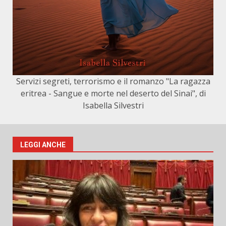
Servizi segreti, terrorismo e il romanzo "La ragazza
eritrea - Sangue e morte nel deserto del Sinai", di
Isabella Silvestri
LEGGI ANCHE