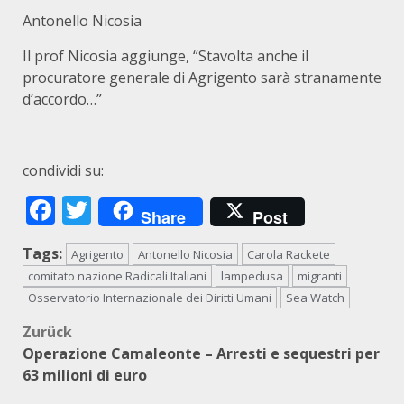
Antonello Nicosia
Il prof Nicosia aggiunge, “Stavolta anche il
procuratore generale di Agrigento sarà stranamente
d’accordo…”
condividi su:
Facebook
Twitter
Share
Post
Tags:
Agrigento
Antonello Nicosia
Carola Rackete
comitato nazione Radicali Italiani
lampedusa
migranti
Osservatorio Internazionale dei Diritti Umani
Sea Watch
Beitragsnavigation
Zurück
Operazione Camaleonte – Arresti e sequestri per
63 milioni di euro