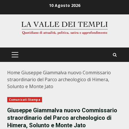
Zum
10 Agosto 2026
Inhalt
springen
PRIMÄRES
MENÜ
Home
Giuseppe Giammalva nuovo Commissario
straordinario del Parco archeologico di Himera,
Solunto e Monte Jato
Comunicati Stampa
Giuseppe Giammalva nuovo Commissario
straordinario del Parco archeologico di
Himera, Solunto e Monte Jato