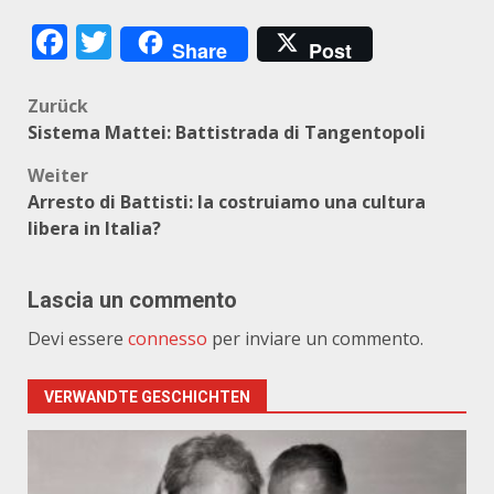
Facebook
Twitter
Share
Post
Beitragsnavigation
Zurück
Sistema Mattei: Battistrada di Tangentopoli
Weiter
Arresto di Battisti: la costruiamo una cultura
libera in Italia?
Lascia un commento
Devi essere
connesso
per inviare un commento.
VERWANDTE GESCHICHTEN