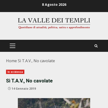
Zum
8 Agosto 2026
Inhalt
springen
PRIMÄRES
MENÜ
Home
Sì T.A.V., No cavolate
In evidenza
Sì T.A.V., No cavolate
14 Gennaio 2019