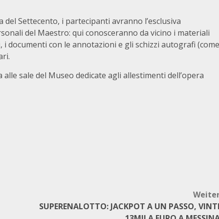
 del Settecento, i partecipanti avranno l’esclusiva
ersonali del Maestro: qui conosceranno da vicino i materiali
tati, i documenti con le annotazioni e gli schizzi autografi (com
ri.
a alle sale del Museo dedicate agli allestimenti dell’opera
Weite
SUPERENALOTTO: JACKPOT A UN PASSO, VINT
13MILA EURO A MESSIN