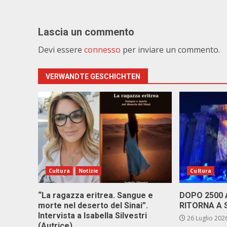
Lascia un commento
Devi essere
connesso
per inviare un commento.
VERWANDTE GESCHICHTEN
Cultura
Notizie
Cultura
“La ragazza eritrea. Sangue e
DOPO 2500
morte nel deserto del Sinai”.
RITORNA A 
Intervista a Isabella Silvestri
26 Luglio 202
(Autrice)