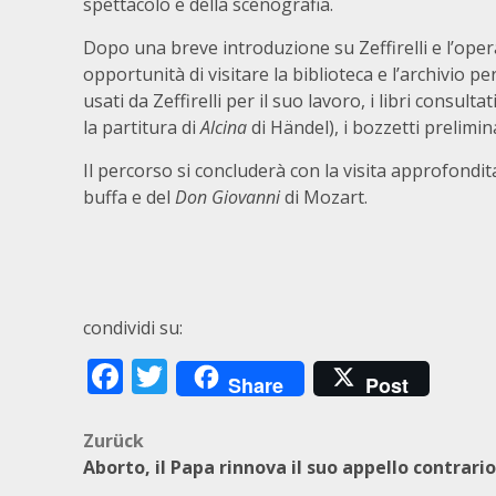
spettacolo e della scenografia.
Dopo una breve introduzione su Zeffirelli e l’opera
opportunità di visitare la biblioteca e l’archivio p
usati da Zeffirelli per il suo lavoro, i libri consul
la partitura di
Alcina
di Händel), i bozzetti prelimina
Il percorso si concluderà con la visita approfondit
buffa e del
Don Giovanni
di Mozart.
condividi su:
Facebook
Twitter
Share
Post
Beitragsnavigation
Zurück
Aborto, il Papa rinnova il suo appello contrario