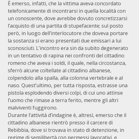
È emerso, infatti, che la vittima aveva concordato
telefonicamente di incontrarsi in quella località con
un conoscente, dove avrebbe dovuto concretizzarsi
l’acquisto di una partita di stupefacente; sul posto
però, in luogo dell’interlocutore che doveva portare
la sostanza si erano presentati due emissari a lui
sconosciuti. L’incontro era sin da subito degenerato
in un tentativo di rapina nei confronti del cittadino
romeno che aveva i soldi, il quale, nella circostanza,
sferrò alcune coltellate al cittadino albanese,
colpendolo alla spalla, alla colonna vertebrale e al
naso. Quest’ultimo, per tutta risposta, estrasse una
pistola esplodendo diversi colpi, di cui uno attinse
l’uomo che rimase a terra ferito, mentre gli altri
malviventi fuggirono.
Durante l’attività d’indagine è, altresì, emerso che il
cittadino albanese rientrò presso il carcere di
Rebibbia, dove si trovava in stato di detenzione, in
regime di semilibertà con permessi lavorativi, e