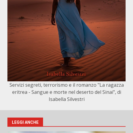
Servizi segreti, terrorismo e il romanzo "La ragazza
eritrea - Sangue e morte nel deserto del Sinai", di
Isabella Silvestri
LEGGI ANCHE