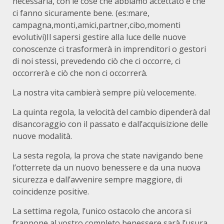
necessaria, con le cose che abbiamo accettato e che
ci fanno sicuramente bene. (es:mare,
campagna,monti,amici,partner,cibo,momenti
evolutivi)Il sapersi gestire alla luce delle nuove
conoscenze ci trasformerà in imprenditori o gestori
di noi stessi, prevedendo ciò che ci occorre, ci
occorrerà e ciò che non ci occorrerà.
La nostra vita cambierà sempre più velocemente.
La quinta regola, la velocità del cambio dipenderà dal
disancoraggio con il passato e dall’acquisizione delle
nuove modalità.
La sesta regola, la prova che state navigando bene
l’otterrete da un nuovo benessere e da una nuova
sicurezza e dall’avvenire sempre maggiore, di
coincidenze positive.
La settima regola, l’unico ostacolo che ancora si
frappone al vostro completo benessere sarà l’usura