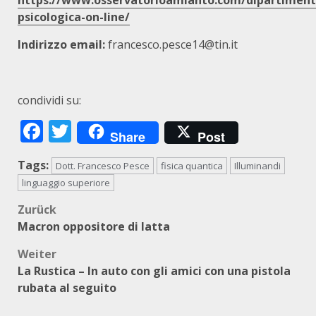
https://www.osservatorioamianto.com/dipartimenti
psicologica-on-line/
Indirizzo email:
francesco.pesce14@tin.it
condividi su:
Facebook
Twitter
Share
Post
Tags:
Dott. Francesco Pesce
fisica quantica
Illuminandi
linguaggio superiore
Beitragsnavigation
Zurück
Macron oppositore di latta
Weiter
La Rustica – In auto con gli amici con una pistola
rubata al seguito