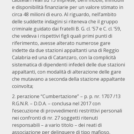
cautelari reali su 15 imprese, beni mobili, immobili
e disponibilità finanziarie per un valore stimato in
circa 48 milioni di euro. Al riguardo, nell’ambito
delle suddette indagini si riteneva che il gruppo
criminale guidato dai fratelli B. G. cl. ’57 e C. cl. ’59,
che vedeva i rispettivi figli quali primi punti di
riferimento, avesse alterato numerose gare
indette da due stazioni appaltanti una di Reggio
Calabria ed una di Catanzaro, con la complicità
sistematica di dipendenti infedeli delle due stazioni
appaltanti, con modalità di alterazione delle gare
che mutavano a seconda della stazione appaltante
coinvolta;
perazione “Cumbertazione” – p. p. nr. 1707 /13
R.G.N.R. – D.D.A. – conclusa nel 2017 con
l’esecuzione di provvedimenti restrittivi personali
nei confronti di nr. 27 soggetti ritenuti
responsabili – a vario titolo – dei reati di
associazione per delinquere di tipo mafioso,