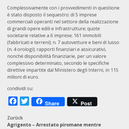
Complessivamente con i provvedimenti in questione
è stato disposto il sequestro: di 5 imprese
commerciali operanti nel settore della realizzazione
di grandi opere edili e infrastrutture; quote
societarie relative a 6 imprese; 161 immobili
(fabbricati e terreni); n. 7 autovetture e beni di lusso
(n. 4 orologi); rapporti finanziari e assicurativi,
nonché disponibilità finanziarie, per un valore
complessivo determinato, secondo le specifiche
direttive impartite dal Ministero degli Interni, in 115
milioni di euro.
condividi su:
Facebook
Twitter
Share
Post
Beitragsnavigation
Zurück
Agrigento – Arrestato piromane mentre