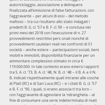
autoriciclaggio, associazione a delinquere
finalizzata all’emissione di false fatturazioni, con
l’aggravante – per alcuni di essi – del metodo
mafioso – tra cui risultano allo stato indagati i
predetti B. G. cl. ’57 e B. F. cl. 90 – e conclusa nei
primi mesi del 2018 con l’esecuzione di n. 27
provvedimenti restrittivi pers onali nonché di
provvedimenti cautelari reali nei confronti di 51
società – anche estere – partecipazioni sociali, beni
mobili e immobili, disponibilità finanziarie per un
ammontare complessivo stimato in circa €.
119.000.000. In tale contesto erano emersi rapporti
tra S. A. cl. ‘73, B. A. cl. ’48, N. B. cl. ’48 – il B. A. e il N.
B. indicati rispettivamente quali intranei alle cosche
di Platì (RC) e di San Luca (RC) – e i citati B. G. cl. ’57
e B. F. cl. ’90, i quali, si erano associa ti tra loro –
con l’aggravante di agevolare la ‘ndrangheta – al
fine di consumare una serie indeterminata di reati