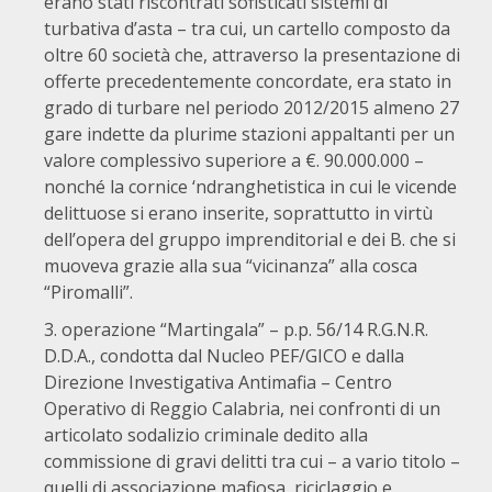
erano stati riscontrati sofisticati sistemi di
turbativa d’asta – tra cui, un cartello composto da
oltre 60 società che, attraverso la presentazione di
offerte precedentemente concordate, era stato in
grado di turbare nel periodo 2012/2015 almeno 27
gare indette da plurime stazioni appaltanti per un
valore complessivo superiore a €. 90.000.000 –
nonché la cornice ‘ndranghetistica in cui le vicende
delittuose si erano inserite, soprattutto in virtù
dell’opera del gruppo imprenditorial e dei B. che si
muoveva grazie alla sua “vicinanza” alla cosca
“Piromalli”.
operazione “Martingala” – p.p. 56/14 R.G.N.R.
D.D.A., condotta dal Nucleo PEF/GICO e dalla
Direzione Investigativa Antimafia – Centro
Operativo di Reggio Calabria, nei confronti di un
articolato sodalizio criminale dedito alla
commissione di gravi delitti tra cui – a vario titolo –
quelli di associazione mafiosa, riciclaggio e