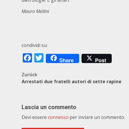
dietrologie. E gli affari.
Mauro Mellini
condividi su:
Facebook
Twitter
Share
Post
Beitragsnavigation
Zurück
Arrestati due fratelli autori di sette rapine
Lascia un commento
Devi essere
connesso
per inviare un commento.