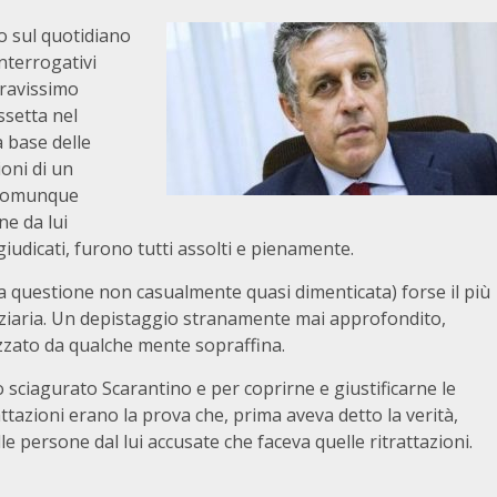
o sul quotidiano
nterrogativi
gravissimo
ssetta nel
a base delle
ioni di un
e comunque
ne da lui
giudicati, furono tutti assolti e pienamente.
una questione non casualmente quasi dimenticata) forse il più
iziaria. Un depistaggio stranamente mai approfondito,
zzato da qualche mente sopraffina.
o sciagurato Scarantino e per coprirne e giustificarne le
ttazioni erano la prova che, prima aveva detto la verità,
le persone dal lui accusate che faceva quelle ritrattazioni.