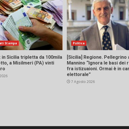
ati Stampa
Politica
in Sicilia tripletta da 100mila
[Sicilia] Regione. Pellegrino 
tto, a Misilmeri (PA) vinti
Mannino “Ignora le basi dei 
uro
fra istizuaioni. Ormai è in 
elettorale”
 2026
7 Agosto 2026