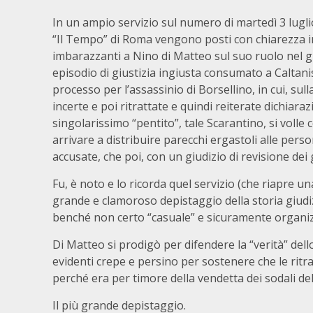
In un ampio servizio sul numero di martedì 3 lugli
“Il Tempo” di Roma vengono posti con chiarezza i
imbarazzanti a Nino di Matteo sul suo ruolo nel 
episodio di giustizia ingiusta consumato a Caltani
processo per l’assassinio di Borsellino, in cui, sull
incerte e poi ritrattate e quindi reiterate dichiaraz
singolarissimo “pentito”, tale Scarantino, si voll
arrivare a distribuire parecchi ergastoli alle perso
accusate, che poi, con un giudizio di revisione dei 
Fu, è noto e lo ricorda quel servizio (che riapre 
grande e clamoroso depistaggio della storia giud
benché non certo “casuale” e sicuramente organi
Di Matteo si prodigò per difendere la “verità” dell
evidenti crepe e persino per sostenere che le ritra
perché era per timore della vendetta dei sodali del
Il più grande depistaggio.