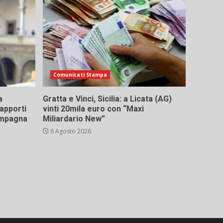
Comunicati Stampa
a
Gratta e Vinci, Sicilia: a Licata (AG)
rapporti
vinti 20mila euro con “Maxi
campagna
Miliardario New”
6 Agosto 2026