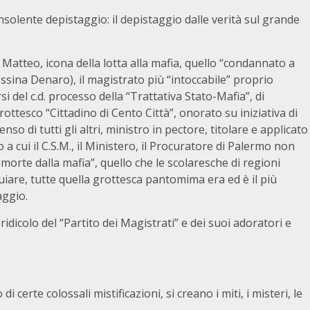
solente depistaggio: il depistaggio dalle verità sul grande
 Matteo, icona della lotta alla mafia, quello “condannato a
essina Denaro), il magistrato più “intoccabile” proprio
del c.d. processo della “Trattativa Stato-Mafia”, di
grottesco “Cittadino di Cento Città”, onorato su iniziativa di
so di tutti gli altri, ministro in pectore, titolare e applicato
cui il C.S.M., il Ministero, il Procuratore di Palermo non
orte dalla mafia”, quello che le scolaresche di regioni
iare, tutte quella grottesca pantomima era ed è il più
aggio.
idicolo del “Partito dei Magistrati” e dei suoi adoratori e
di certe colossali mistificazioni, si creano i miti, i misteri, le