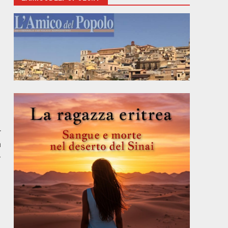
r
a
»