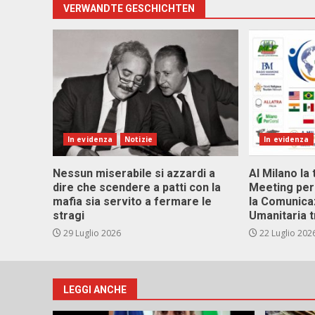
VERWANDTE GESCHICHTEN
In evidenza
Notizie
In evidenza
Nessun miserabile si azzardi a
Al Milano la 
dire che scendere a patti con la
Meeting per 
mafia sia servito a fermare le
la Comunica
stragi
Umanitaria t
29 Luglio 2026
22 Luglio 202
LEGGI ANCHE