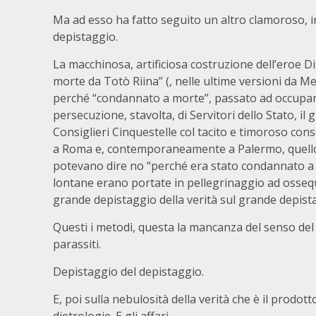
Ma ad esso ha fatto seguito un altro clamoroso, in
depistaggio.
La macchinosa, artificiosa costruzione dell’eroe Di
morte da Totò Riina” (, nelle ultime versioni da M
perché “condannato a morte”, passato ad occuparsi 
persecuzione, stavolta, di Servitori dello Stato, il 
Consiglieri Cinquestelle col tacito e timoroso consen
a Roma e, contemporaneamente a Palermo, quello a 
potevano dire no “perché era stato condannato a m
lontane erano portate in pellegrinaggio ad ossequ
grande depistaggio della verità sul grande depist
Questi i metodi, questa la mancanza del senso del r
parassiti.
Depistaggio del depistaggio.
E, poi sulla nebulosità della verità che è il prodotto 