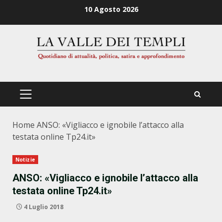
Zum
10 Agosto 2026
Inhalt
springen
PRIMÄRES
MENÜ
Home
ANSO: «Vigliacco e ignobile l’attacco alla
testata online Tp24.it»
Notizie
ANSO: «Vigliacco e ignobile l’attacco alla
testata online Tp24.it»
4 Luglio 2018