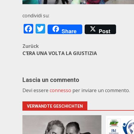
condividi su:
Facebook
Twitter
Share
Post
Beitragsnavigation
Zurück
C’ERA UNA VOLTA LA GIUSTIZIA
Lascia un commento
Devi essere
connesso
per inviare un commento.
VERWANDTE GESCHICHTEN