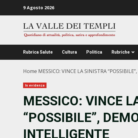
Zum
9 Agosto 2026
Inhalt
springen
Rubrica Salute
Cultura
Politica
Rubriche
Home
MESSICO: VINCE LA SINISTRA “POSSIBILE
In evidenza
MESSICO: VINCE L
“POSSIBILE”, DEM
INTELLIGENTE