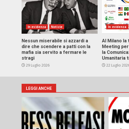
In evidenza
Notizie
In evidenza
Nessun miserabile si azzardi a
Al Milano la 
dire che scendere a patti con la
Meeting per 
mafia sia servito a fermare le
la Comunica
stragi
Umanitaria t
29 Luglio 2026
22 Luglio 202
LEGGI ANCHE