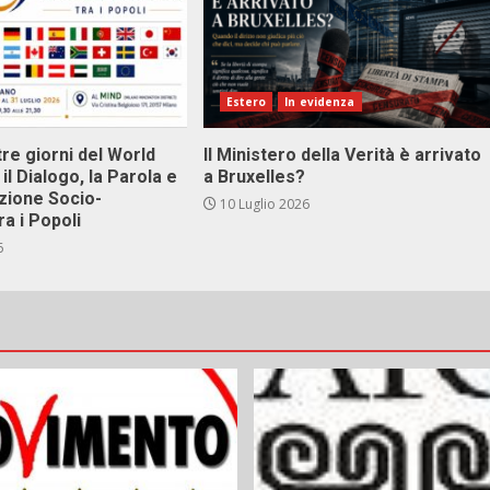
Estero
In evidenza
tre giorni del World
Il Ministero della Verità è arrivato
il Dialogo, la Parola e
a Bruxelles?
zione Socio-
10 Luglio 2026
ra i Popoli
6