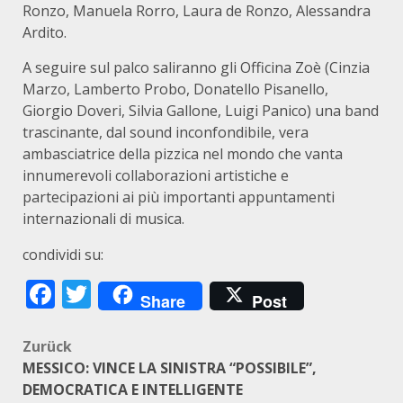
Ronzo, Manuela Rorro, Laura de Ronzo, Alessandra
Ardito.
A seguire sul palco saliranno gli Officina Zoè (Cinzia
Marzo, Lamberto Probo, Donatello Pisanello,
Giorgio Doveri, Silvia Gallone, Luigi Panico) una band
trascinante, dal sound inconfondibile, vera
ambasciatrice della pizzica nel mondo che vanta
innumerevoli collaborazioni artistiche e
partecipazioni ai più importanti appuntamenti
internazionali di musica.
condividi su:
Facebook
Twitter
Share
Post
Beitragsnavigation
Zurück
MESSICO: VINCE LA SINISTRA “POSSIBILE”,
DEMOCRATICA E INTELLIGENTE